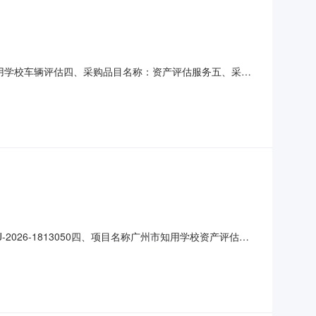
州市知用学校车辆评估四、采购品目名称：资产评估服务五、采购
：2026-06-2913:00:16
2026-1813050四、项目名称广州市知用学校资产评估服
386供应商(乙方)：广东万诚中南房地产土地资产评估咨询有
位)单价(元)总价(元)1资产评