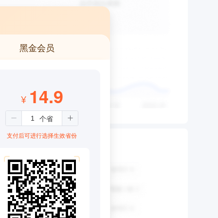
黑金会员
14.9
¥
支付后可进行选择生效省份