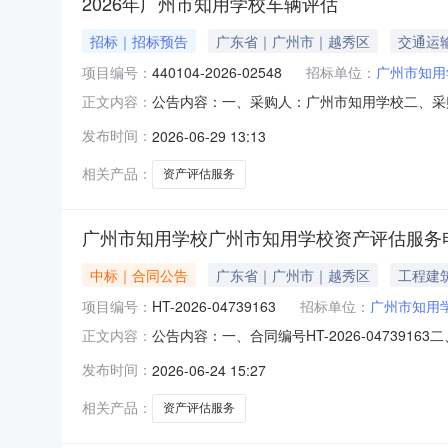
2026年广州市知用学校车辆评估
招标｜招标预告
广东省｜广州市｜越秀区
交通运
项目编号：
440104-2026-02548
招标单位：
广州市知用
公告内容：一、采购人：广州市知用学校二、采购计
正文内容：
预算金额（元）：800.00六、需求时间：七、采购方式
发布时间：
2026-06-29 13:13
相关产品：
资产评估服务
广州市知用学校广州市知用学校资产评估服务
中标｜合同公告
广东省｜广州市｜越秀区
工程建
项目编号：
HT-2026-04739163
招标单位：
广州市知用
公告内容：一、合同编号HT-2026-047391
正文内容：
务定点采购五、合同主体采购人(甲方)：广州市知
发布时间：
2026-06-24 15:27
限公司地址：寺右新马路10号之一3楼309、310
相关产品：
资产评估服务