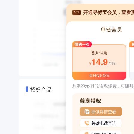
开通寻标宝会员，查看
VIP
单省会员
限购一次
首月试用
14.9
¥39
¥
每日仅0.48元
到期29元/月/省自动续费，可随
招标产品
标讯详情查看
关键电话直连