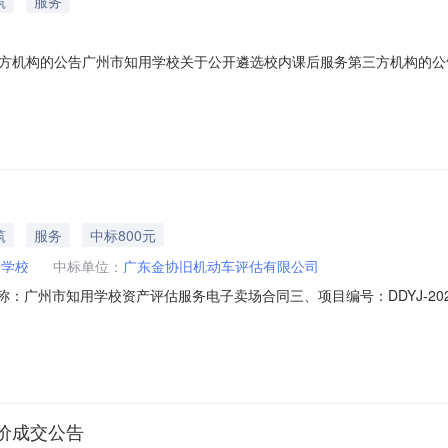
筑
服务
方机构的公告广州市知用学校关于公开遴选校内课后服务第三方机构的公
市知用学校拟开展校内课后服务第三方机构公开遴选工作，欢迎符合条件
条件的义务教育阶段校内课后服务第三方机构名单》。二、遴选原则坚持公
筑
服务
中标800元
用学校
中标单位：
广东金协旧机动车评估有限公司
合同名称：广州市知用学校资产评估服务电子卖场合同三、项目编号：DDYJ-20
用学校地址：广东省_广州市_越秀区百灵路83号联系方式：1372986
：13710665618六、合同主要信息主要标的名称：资产评估服务规格型
价成交公告