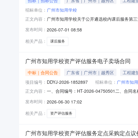
招标｜招标公告
广东省｜广州市｜越秀区
工程建
招标单位：
广州市知用学校
广州市知用学校关于公开遴选校内课后服务第三
正文内容：
后服务第三方机构遴选工作的通知》精神，广州
发布时间：
2026-07-01 08:58
三方机构，必须被列入《2026年越秀区符合
确保服务费用合理。（一）公益自愿。第三方机
相关产品：
课后服务
广州市知用学校资产评估服务电子卖场合同
中标｜合同公告
广东省｜广州市｜越秀区
工程建
项目编号：
DDYJ-2026-1852897
招标单位：
广州市知
一、合同编号：HT-2026-04750501二、
正文内容：
定点采购五、合同主体采购人（甲方）：广州市知
发布时间：
2026-06-30 17:02
址：广州市天河区棠德西四街7号902房联系方式
相关产品：
资产评估服务
广州市知用学校资产评估服务定点采购定点议