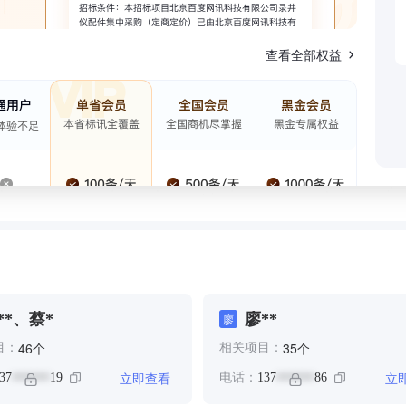
查看全部权益
**、蔡*
廖**
廖
个
个
46
35
目：
相关项目：
立即查看
立
37
19
电话：
137
86
******
******