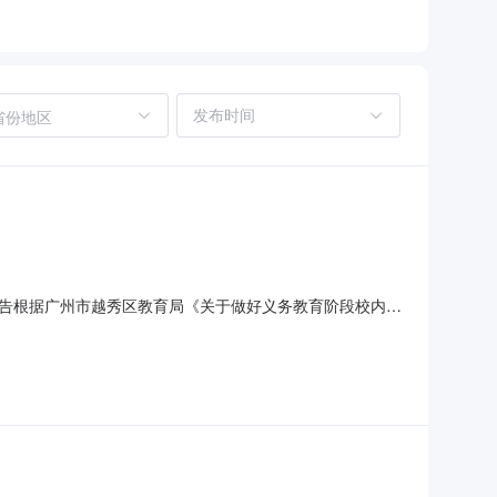
省份地区
告根据广州市越秀区教育局《关于做好义务教育阶段校内课
的社会机构参加。一、遴选对象参与校内课后服务遴选的第
实守规、公开公正的原则，注重服务质量与安全，确保服务费