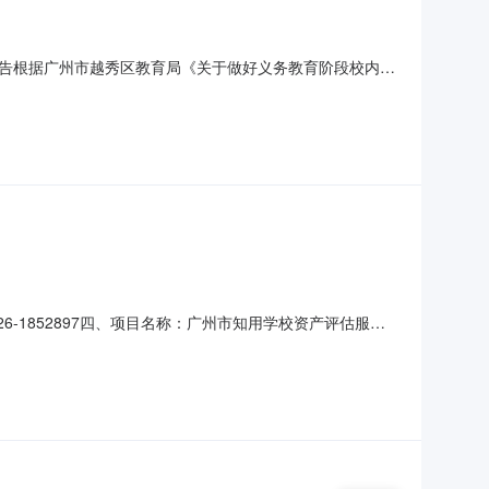
告根据广州市越秀区教育局《关于做好义务教育阶段校内课
的社会机构参加。一、遴选对象参与校内课后服务遴选的第
益自愿、诚实守规、公开公正的原则，注重服务质量与安全，
26-1852897四、项目名称：广州市知用学校资产评估服务
6386供应商（乙方）：广东金协旧机动车评估有限公司地
号（或服务要求）：详见合同主要标的数量：1.00