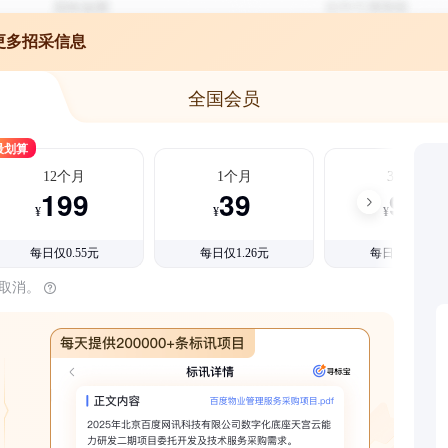
更多招采信息
全国会员
最划算
12个月
1个月
3个月
199
39
99
¥
¥
¥
每日仅0.55元
每日仅1.26元
每日仅1.08元
时取消。