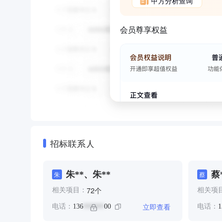
甲方分析查询
会员尊享权益
招标联系人
朱**、朱**
蔡
朱
蔡
个
72
相关项目：
相关项
立即查看
电话：
136
00
电话：
1
******