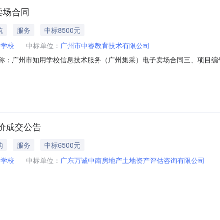
卖场合同
筑
服务
中标8500元
用学校
中标单位：
广州市中睿教育技术有限公司
合同名称：广州市知用学校信息技术服务（广州集采）电子卖场合同三、项目编号：D
采购人（甲方）：广州市知用学校地址：广东省_广州市_越秀区百灵路83号
20319703六、合同主要信息主要标的名称：软件运维服务规格型号（
价成交公告
购
服务
中标6500元
用学校
中标单位：
广东万诚中南房地产土地资产评估咨询有限公司