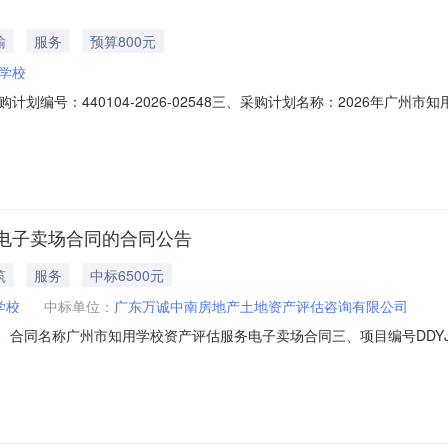
输
服务
预算800元
学校
划编号：440104-2026-02548三、采购计划名称：2026年广
：9八、备案时间：2026-06-2913:00:16发布人：广州市知用学校发布时间
电子卖场合同的合同公告
筑
服务
中标6500元
学校
中标单位：
广东万诚中南房地产土地资产评估咨询有限公司
63二、合同名称广州市知用学校资产评估服务电子卖场合同三、项目编号DDYJ-
用学校地址：广东省_广州市_越秀区百灵路83号联系方式：13729866
房联系方式：18824790633六、合同主要信息主要标的：序号名称数量(单