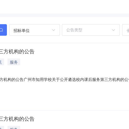
招标单位
三方机构的公告
筑
服务
方机构的公告广州市知用学校关于公开遴选校内课后服务第三方机构的公
市知用学校拟开展校内课后服务第三方机构公开遴选工作，欢迎符合条件
教育阶段校内课后服务第三方机构名单》。二、遴选原则坚持公益自愿、诚
三方机构的公告