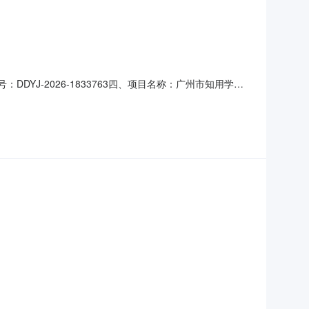
DYJ-2026-1833763四、项目名称：广州市知用学校
联系方式：13729866386供应商（乙方）：广州市中
或服务要求）：详见合同主要标的数量：4.00项主要