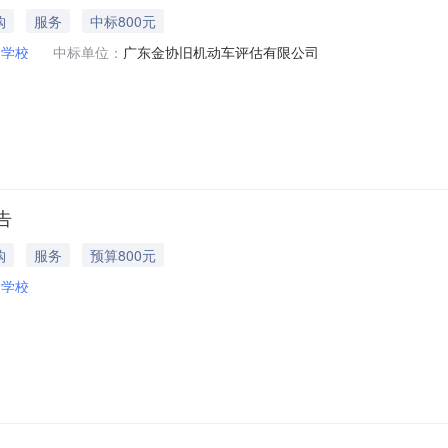
购
服务
中标800元
用学校
中标单位：
广东金协旧机动⻋评估有限公司
告
购
服务
预算800元
用学校