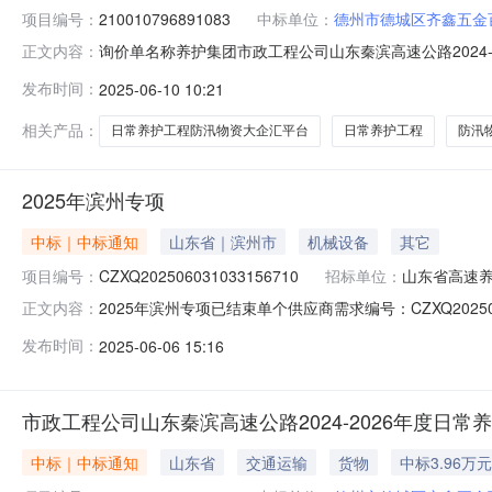
项目编号：
210010796891083
中标单位：
德州市德城区齐鑫五金
询价单名称养护集团市政工程公司山东秦滨高速公路2024-20
正文内容：
供应商：德州市德城区齐鑫五金百货行（中标总金额：￥29
发布时间：
2025-06-10 10:21
工程防汛物资大企汇平台采购”中符合要求且价格最低，
相关产品：
日常养护工程防汛物资大企汇平台
日常养护工程
防汛
2025年滨州专项
中标｜中标通知
山东省｜滨州市
机械设备
其它
项目编号：
CZXQ202506031033156710
招标单位：
山东省高速
2025年滨州专项已结束单个供应商需求编号：CZXQ2025060
正文内容：
滨州市联系人：牟宝腾17852461621发起方：山东
发布时间：
2025-06-06 15:16
工勘：不需工勘材料需求临建设施包月2间板房｜单层板房点击收起
市政工程公司山东秦滨高速公路2024-2026年度日
中标｜中标通知
山东省
交通运输
货物
中标3.96万元