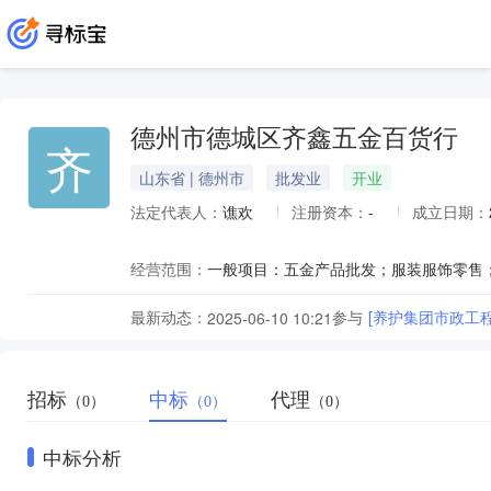
德州市德城区齐鑫五金百货行
齐
山东省 | 德州市
批发业
开业
法定代表人：
谯欢
注册资本：
-
成立日期：
经营范围：
最新动态：
参与
[养护集团市政工程
2025-06-10 10:21
招标
中标
代理
（0）
（0）
（0）
中标分析