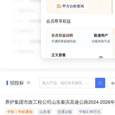
甲方分析查询
会员尊享权益
招投标
中
10
养护集团市政工程公司山东秦滨高速公路2024-202
中标｜中标通知
山东省
交通运输
中标2.99万元