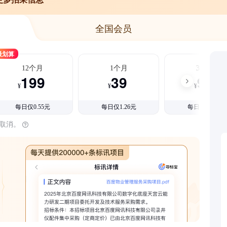
全国会员
最划算
12个月
1个月
3个月
199
39
99
¥
¥
¥
每日仅0.55元
每日仅1.26元
每日仅1.08元
时取消。