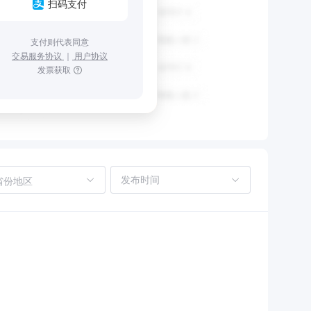
扫码支付
支付则代表同意
交易服务协议
｜
用户协议
发票获取
省份地区