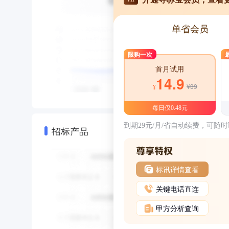
单省会员
限购一次
首月试用
14.9
¥39
¥
每日仅0.48元
到期29元/月/省自动续费，可随
招标产品
标讯详情查看
关键电话直连
甲方分析查询