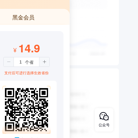
黑金会员
14.9
¥
支付后可进行选择生效省份
公众号