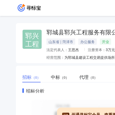
郓城县郓兴工程服务有限
郓兴
工程
山东省 | 菏泽市
办公服务
开业
法定代表人：
王思杰
注册资本：
3万元
经营范围：
为郓城县建设工程交易提供场所
招标
中标
代理
（0）
（0）
（0）
招标分析
开通寻标宝会员，查看
VIP