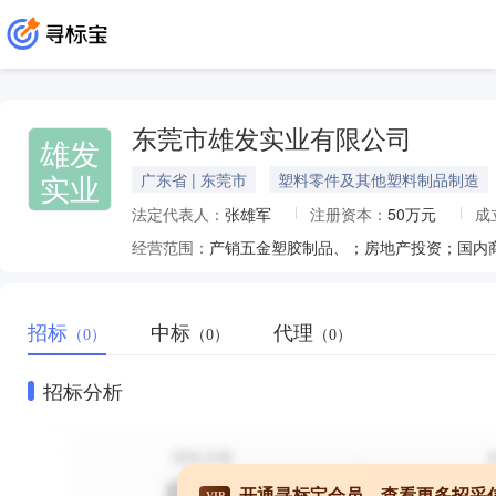
东莞市雄发实业有限公司
雄发
实业
广东省 | 东莞市
塑料零件及其他塑料制品制造
法定代表人：
张雄军
注册资本：
50万元
成
经营范围：
产销五金塑胶制品、；房地产投资；国内
招标
中标
代理
（0）
（0）
（0）
招标分析
开通寻标宝会员，查看更多招采
VIP