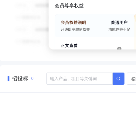
会员尊享权益
招投标
招
0