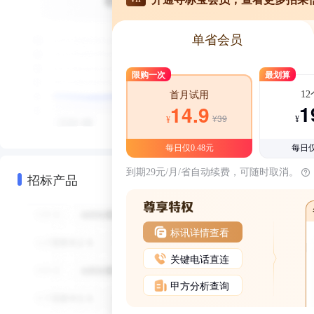
单省会员
限购一次
最划算
1
首月试用
1
14.9
¥39
¥
¥
每日仅0.48元
每日仅
到期29元/月/省自动续费，可随时取消。
招标产品
标讯详情查看
关键电话直连
甲方分析查询