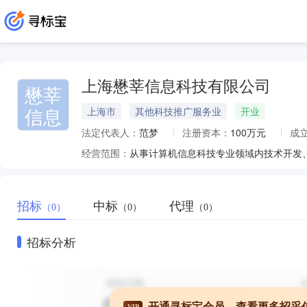
上海懋莘信息科技有限公司
懋莘
信息
上海市
其他科技推广服务业
开业
法定代表人：
范梦
注册资本：
100万元
成
经营范围：
招标
中标
代理
（0）
（0）
（0）
招标分析
开通寻标宝会员，查看更多招采
VIP