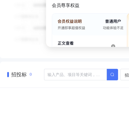
会员尊享权益
招投标
招
0