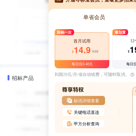
单省会员
限购一次
最划算
1
首月试用
1
14.9
¥39
¥
¥
每日仅0.48元
每日仅
到期29元/月/省自动续费，可随时取消。
招标产品
标讯详情查看
关键电话直连
甲方分析查询