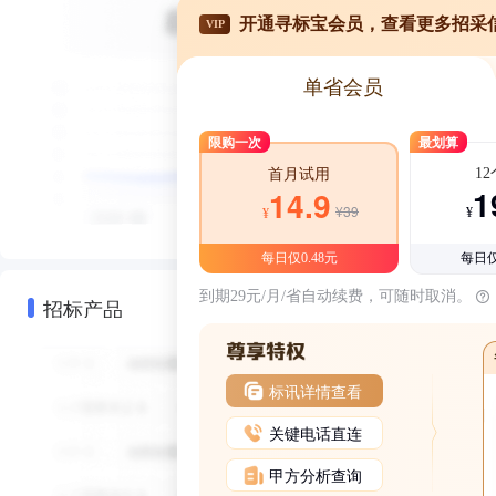
开通寻标宝会员，查看更多招采
VIP
单省会员
限购一次
最划算
1
首月试用
1
14.9
¥39
¥
¥
每日仅0.48元
每日仅
到期29元/月/省自动续费，可随时取消。
招标产品
标讯详情查看
关键电话直连
甲方分析查询