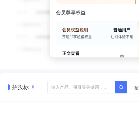
会员尊享权益
招投标
招
0