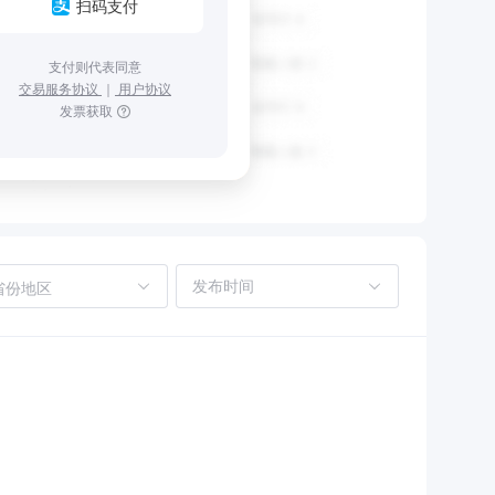
扫码支付
支付则代表同意
交易服务协议
｜
用户协议
发票获取
省份地区