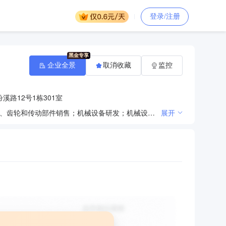
登录/注册
企业全景
取消收藏
监控
溪路12号1栋301室
一般项目：齿轮及齿轮减、变速箱制造；齿轮及齿轮减、变速箱销售；轴承、齿轮和传动部件制造；轴承、齿轮和传动部件销售；机械设备研发；机械设备销售；通用设备制造（不含特种设备制造）；智能物料搬运装备销售；智能机器人的研发；物联网设备制造；纺织专用设备制造；医护人员防护用品零售；货物进出口；技术进出口。（除依法须经批准的项目外，凭营业执照依法自主开展经营活动）
展开