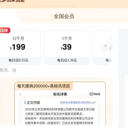
全国会员
最划算
12个月
1个月
3个月
199
39
99
¥
¥
¥
每日仅0.55元
每日仅1.26元
每日仅1.08元
时取消。