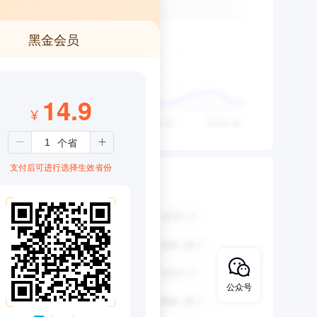
黑金会员
14.9
¥
支付后可进行选择生效省份
公众号