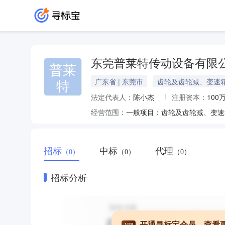
东莞普莱特传动设备有限
普莱
特
广东省 | 东莞市
齿轮及齿轮减、变速
法定代表人：
陈小杰
注册资本：
100
经营范围：
招标
中标
代理
（0）
（0）
（0）
招标分析
开通寻标宝会员，查看
VIP