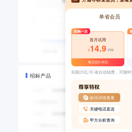
单省会员
限购一次
首月试用
14.9
¥39
¥
每日仅0.48元
到期29元/月/省自动续费，可随
招标产品
标讯详情查看
关键电话直连
甲方分析查询