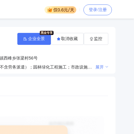
登录/注册
企业全景
取消收藏
监控
镇西峰乡张梁村56号
一般项目：环境保护监测；环境应急治理服务；大气环境污染防治服务；生态环境材料销售；劳务服务（不含劳务派遣）；园林绿化工程施工；市政设施管理；城市绿化管理；专业保洁、清洗、消毒服务；家政服务；消毒剂销售（不含危险化学品）；日用化学产品销售；劳动保护用品销售；办公用品销售；家具销售；物业管理；环境卫生管理（不含环境质量监测，污染源检查，城市生活垃圾、建筑垃圾、餐厨垃圾的处置服务）；污水处理及其再生利用；建筑材料销售；建筑砌块销售；水泥制品销售；五金产品批发；机械设备租赁；建筑工程机械与设备租赁；新兴能源技术研发（除许可业务外，可自主依法经营法律法规非禁止或限制的项目）许可项目：建设工程施工；建设工程设计；住宅室内装饰装修（依法须经批准的项目，经相关部门批准后方可开展经营活动，具体经营项目以相关部门批准文件或许可证件为准）
展开