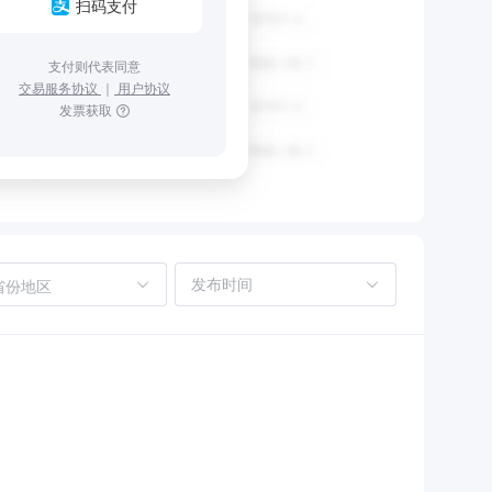
扫码支付
支付则代表同意
交易服务协议
｜
用户协议
发票获取
省份地区