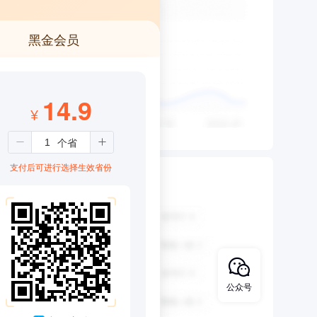
黑金会员
14.9
¥
支付后可进行选择生效省份
公众号