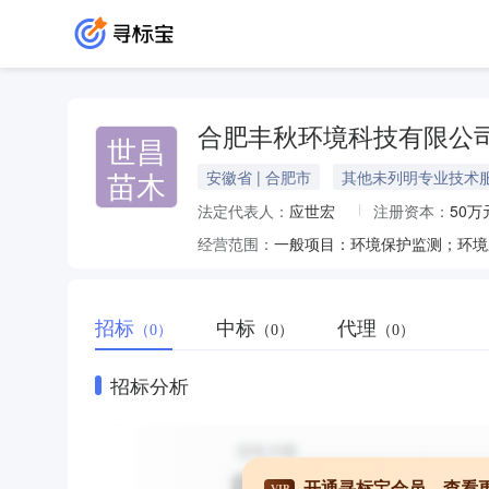
合肥丰秋环境科技有限公
世昌
苗木
安徽省 | 合肥市
其他未列明专业技术
法定代表人：
应世宏
注册资本：
50万
经营范围：
招标
中标
代理
（0）
（0）
（0）
招标分析
开通寻标宝会员，查看
VIP