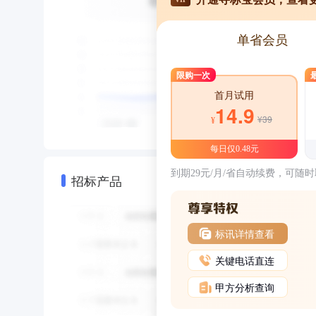
单省会员
限购一次
首月试用
14.9
¥39
¥
每日仅0.48元
到期29元/月/省自动续费，可随
招标产品
标讯详情查看
关键电话直连
甲方分析查询