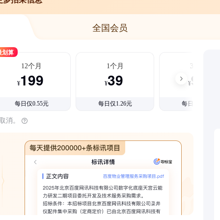
全国会员
最划算
12个月
1个月
3个月
199
39
99
¥
¥
¥
每日仅0.55元
每日仅1.26元
每日仅1.08元
时取消。