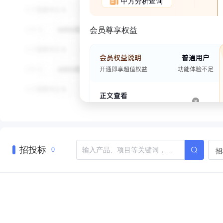
甲方分析查询
会员尊享权益
招投标
招
0