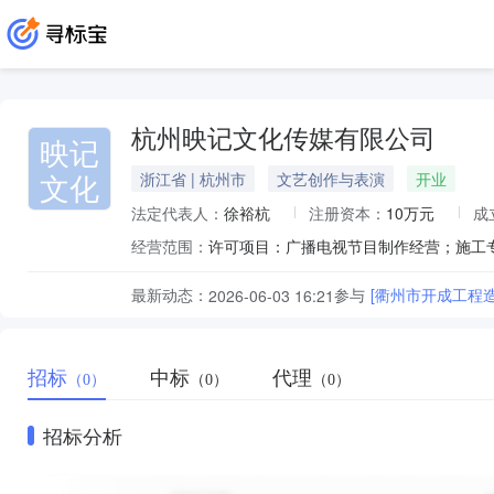
杭州映记文化传媒有限公司
映记
文化
浙江省 | 杭州市
文艺创作与表演
开业
法定代表人：
徐裕杭
注册资本：
10万元
成
经营范围：
最新动态：
参与
[衢州市开成工程
2026-06-03 16:21
招标
中标
代理
（0）
（0）
（0）
招标分析