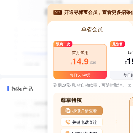
开通寻标宝会员，查看更多招采
VIP
单省会员
限购一次
最划算
1
首月试用
1
14.9
¥39
¥
¥
每日仅0.48元
每日仅
到期29元/月/省自动续费，可随时取消。
招标产品
标讯详情查看
关键电话直连