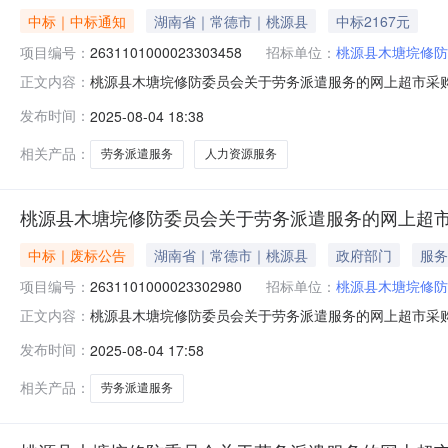
中标｜中标通知
湖南省｜常德市｜桃源县
中标2167元
项目编号：
2631101000023303458
招标单位：
桃源县木塘垸修防
桃源县木塘垸修防委员会关于劳务派遣服务的网上超市采购项目
正文内容：
垸修防委员会关于劳务派遣服务的网上超市采购项目项目编号:26
发布时间：
2025-08-04 18:38
政区划名称:湖南省常德市桃源县报价起止时间:-二、采购
相关产品：
劳务派遣服务
人力资源服务
桃源县木塘垸修防委员会关于劳务派遣服务的网上超
中标｜废标公告
湖南省｜常德市｜桃源县
政府部门
服务
项目编号：
2631101000023302980
招标单位：
桃源县木塘垸修防
桃源县木塘垸修防委员会关于劳务派遣服务的网上超市采
正文内容：
的网上超市采购项目三、采购项目编号：2631101000
发布时间：
2025-08-04 17:58
重新下单补充说明:信息填写-错误八、其他事项：九、联
构名称：地址：联系人：联
相关产品：
劳务派遣服务