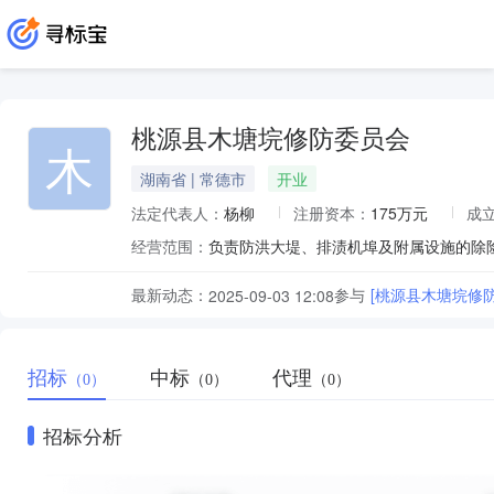
桃源县木塘垸修防委员会
木
湖南省 | 常德市
开业
法定代表人：
杨柳
注册资本：
175万元
成
经营范围：
负责防洪大堤、排渍机埠及附属设施的除
最新动态：
参与
[桃源县木塘垸修
2025-09-03 12:08
招标
中标
代理
（0）
（0）
（0）
招标分析