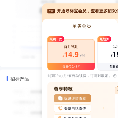
开通寻标宝会员，查看更多招采
VIP
单省会员
限购一次
最划算
1
首月试用
1
14.9
¥39
¥
¥
每日仅0.48元
每日仅
到期29元/月/省自动续费，可随时取消。
招标产品
标讯详情查看
关键电话直连