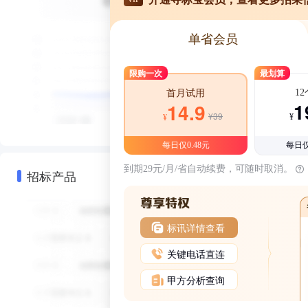
单省会员
限购一次
最划算
1
首月试用
1
14.9
¥39
¥
¥
每日仅0.48元
每日仅
到期29元/月/省自动续费，可随时取消。
招标产品
标讯详情查看
关键电话直连
甲方分析查询