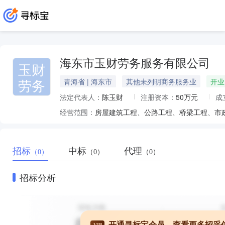
海东市玉财劳务服务有限公司
玉财
劳务
青海省 | 海东市
其他未列明商务服务业
开业
法定代表人：
陈玉财
注册资本：
50万元
成
经营范围：
招标
中标
代理
（0）
（0）
（0）
招标分析
开通寻标宝会员，查看更多招采
VIP