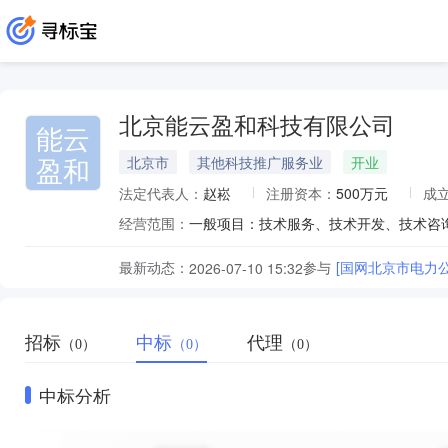
北京能云盈和科技有限公司
能云
盈和
北京市
其他科技推广服务业
开业
法定代表人：
赵崧
注册资本：
500万元
成
经营范围：
最新动态：
参与
[国网北京市电力
2026-07-10 15:32
招标
中标
代理
（0）
（0）
（0）
中标分析