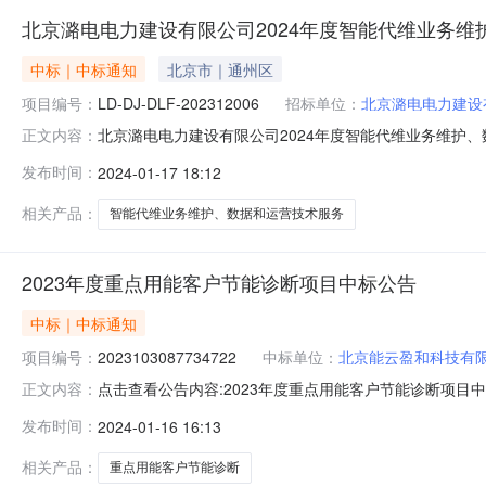
北京潞电电力建设有限公司2024年度智能代维业务
中标｜中标通知
北京市｜通州区
项目编号：
LD-DJ-DLF-202312006
招标单位：
北京潞电电力建设
北京潞电电力建设有限公司2024年度智能代维业务维护、数
正文内容：
限公司二、其他：/三、联系方式招标人：北京潞电电力建设
发布时间：
2024-01-17 18:12
有限责任公司地址：北京市丰台科学城航丰路9号颐安鑫鼎科技企业大
相关产品：
智能代维业务维护、数据和运营技术服务
2023年度重点用能客户节能诊断项目中标公告
中标｜中标通知
项目编号：
2023103087734722
中标单位：
北京能云盈和科技有
点击查看公告内容:2023年度重点用能客户节能诊断项目中标
正文内容：
开发有限公司（停2024-01-1613:35:44招标代理机
发布时间：
2024-01-16 16:13
相关产品：
重点用能客户节能诊断