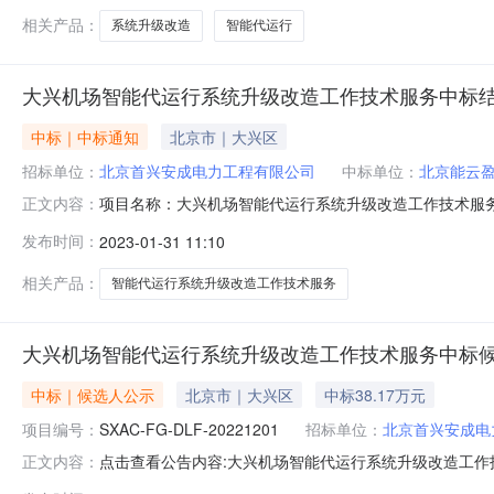
京首兴安成
相关产品：
系统升级改造
智能代运行
大兴机场智能代运行系统升级改造工作技术服务中标
中标｜中标通知
北京市｜大兴区
招标单位：
北京首兴安成电力工程有限公司
中标单位：
北京能云
项目名称：大兴机场智能代运行系统升级改造工作技术服务，
正文内容：
合格完全满足招标文件要求招标代理机构：北京泛华国金
发布时间：
2023-01-31 11:10
相关产品：
智能代运行系统升级改造工作技术服务
大兴机场智能代运行系统升级改造工作技术服务中标
中标｜候选人公示
北京市｜大兴区
中标38.17万元
项目编号：
SXAC-FG-DLF-20221201
招标单位：
北京首兴安成电
点击查看公告内容:大兴机场智能代运行系统升级改造工作技
正文内容：
升级改造工作技术服务中标候选人公示（招标编号：SXAC-FG