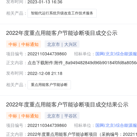
发布时间：
2023-01-13 16:36
作技术服务：1、中标候选人基本情况中标候选人第1名：北
相关产品：
智能代运行系统升级改造工作技术服务
2022年度重点用能客户节能诊断项目成交公示
中标｜中标通知
北京市｜大兴区
项目编号：
2022110344739860
招标单位：
国网(北京)综合能源
点击下载附件:附件_8a949482849d96b90184f0fd8a80
正文内容：
2022110344739860），中标人信息：标段（包）
发布时间：
2022-12-08 21:18
户节能诊断项目（采购编号：2022110344739860）
相关产品：
重点用能客户节能诊断
2022年度重点用能客户节能诊断项目成交结果公示
中标｜中标通知
北京市｜平谷区
项目编号：
2022110344739860
招标单位：
国网(北京)综合能源
2022年度重点用能客户节能诊断项目（采购编号：2022110
正文内容：