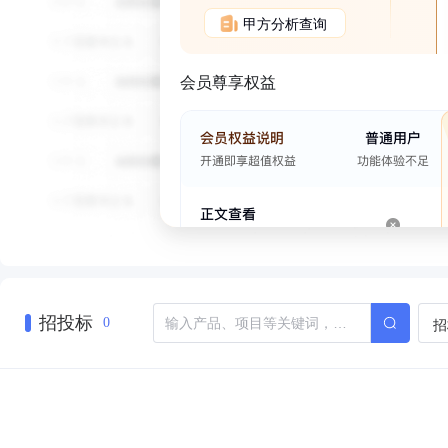
甲方分析查询
会员尊享权益
招投标
招
0