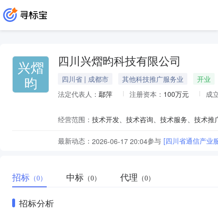
四川兴熠昀科技有限公司
兴熠
昀
四川省 | 成都市
其他科技推广服务业
开业
法定代表人：
鄢萍
注册资本：
100万元
成
经营范围：
最新动态：
参与
[四川省通信产业
2026-06-17 20:04
招标
中标
代理
（0）
（0）
（0）
招标分析