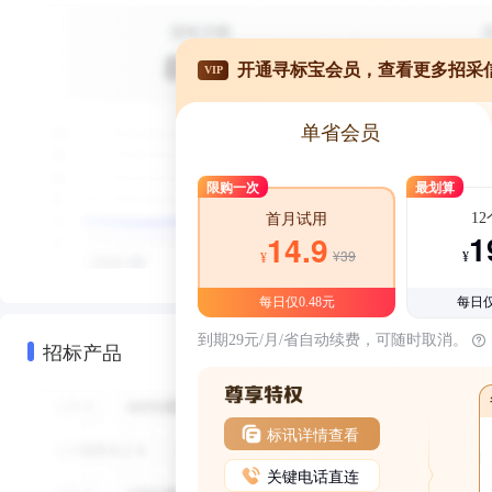
开通寻标宝会员，查看更多招采
VIP
单省会员
限购一次
最划算
1
首月试用
1
14.9
¥39
¥
¥
每日仅0.48元
每日仅
到期29元/月/省自动续费，可随时取消。
招标产品
标讯详情查看
关键电话直连