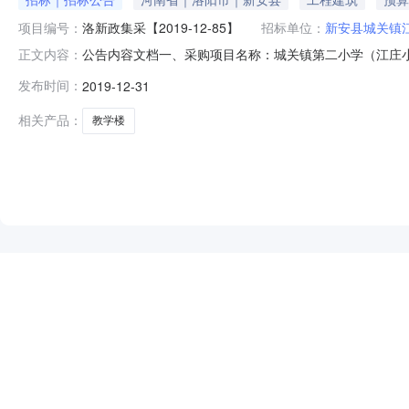
项目编号：
洛新政集采【2019-12-85】
招标单位：
新安县城关镇
公告内容文档一、采购项目名称：城关镇第二小学（江庄小学）2
正文内容：
四、采购需求（包括目标、标准、数量、规格、服务要求、验
发布时间：
2019-12-31
4.2审批编号：洛新政集采【2019-12-85】备案编号
相关产品：
教学楼
NEW
HOT
5折起