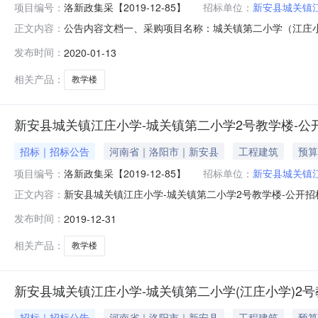
项目编号：
洛新政集采【2019-12-85】
招标单位：
新安县城关镇
公告内容文档一、采购项目名称：城关镇第二小学（江庄小学）
正文内容：
南省政府采购网》《中国招标投标公共服务平台及《全国公共
发布时间：
2020-01-13
内容原采购信息内容：递交投标文件地点及开标地点：新
河路中段（原移民
相关产品：
教学楼
新安县城关镇江庄小学-城关镇第二小学2号教学楼-公
招标｜招标公告
河南省｜洛阳市｜新安县
工程建筑
预算
项目编号：
洛新政集采【2019-12-85】
招标单位：
新安县城关镇
新安县城关镇江庄小学-城关镇第二小学2号教学楼-公开招标
正文内容：
招标产品：房屋建筑工程施工总承包三级所属行业：;建筑
发布时间：
2019-12-31
公告时间2019年12月31日17:50获取招标文件时
网站（www
相关产品：
教学楼
新安县城关镇江庄小学-城关镇第二小学(江庄小学)2号
招标｜招标公告
河南省｜洛阳市｜新安县
工程建筑
预算