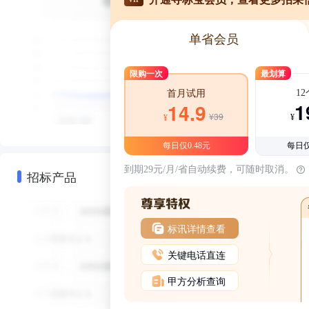
单省会员
限购一次
最划算
1
首月试用
1
14.9
¥39
¥
¥
每日仅0.48元
每日仅
到期29元/月/省自动续费，可随时取消。
招标产品
标讯详情查看
关键电话直连
甲方分析查询