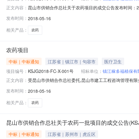
昆山市供销合作总社关于农药项目的成交公告发布时间：20
正文内容：
品：井冈霉素,噻嗪酮可湿性粉剂,戊唑醇所属行业：;感染
发布时间：
2018-05-16
编号：KSJG2018-FC-X-001号。该项目已于20
相关产品：
农药
农药项目
中标｜中标通知
江苏省｜镇江市｜句容市
医疗卫生
项目编号：
KSJG2018-FC-X-001号
招标单位：
镇江稼多福植保有
受昆山市供销合作总社委托,昆山市建工工程咨询管理有限公司为
正文内容：
工程咨询管理有限公司进行了询价采购会议，现将本次成交情
发布时间：
2018-05-16
粉剂（吉米佳）1.50元/包镇江稼多福植保有限公司330%
相关产品：
农药
昆山市供销合作总社关于农药一批项目的成交公告(KSJS201
中标｜中标通知
江苏省｜苏州市｜虎丘区