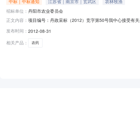
中标｜中标通知
江苏省｜南京市｜玄武区
农林牧渔
招标单位：
丹阳市农业委员会
项目编号：丹政采标（2012）竞字第50号我中心接受有
正文内容：
果，现公告如下：采购单位成交编号成交内容成交金额(元)成
发布时间：
2012-08-31
有限公司各有关当事人对成交结果有异议的，可以在成交公
年08月31日*
相关产品：
农药
NEW
HOT
5折起