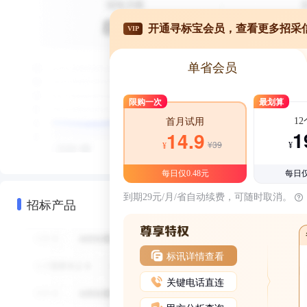
开通寻标宝会员，查看更多招采
VIP
单省会员
限购一次
最划算
1
首月试用
1
14.9
¥39
¥
¥
每日仅0.48元
每日仅
到期29元/月/省自动续费，可随时取消。
招标产品
标讯详情查看
关键电话直连