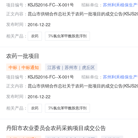
项目编号：
KSJS2016-FC--X-001号
招标单位：
苏州利禾植保生产
昆山市供销合作总社关于农药一批项目的成交公告(KSJS201
正文内容：
构：昆山市建设咨询监理有限公司招标地区：江苏省招标产品：酸
发布时间：
2016-12-22
受昆山市供销合作总社委托,昆山市建设咨询监理有限公司为其
相关产品：
农药
5%氯虫苯甲酰胺悬浮剂
农药一批项目
中标｜中标通知
江苏省｜苏州市｜虎丘区
项目编号：
KSJS2016-FC--X-001号
招标单位：
苏州利禾植保生产
昆山市供销合作总社关于农药一批项目的成交公告(KSJS201
正文内容：
进行询价采购。该项目已于2016年12月21日13:30在昆
发布时间：
2016-12-22
称：农药一批成交单位及成交金额见下表：序号品名规格成交价
相关产品：
农药
5%氯虫苯甲酰胺悬浮剂
丹阳市农业委员会农药采购项目成交公告