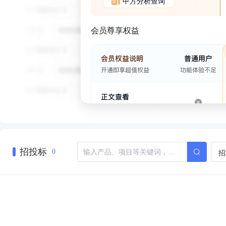
甲方分析查询
会员尊享权益
招投标
招
0