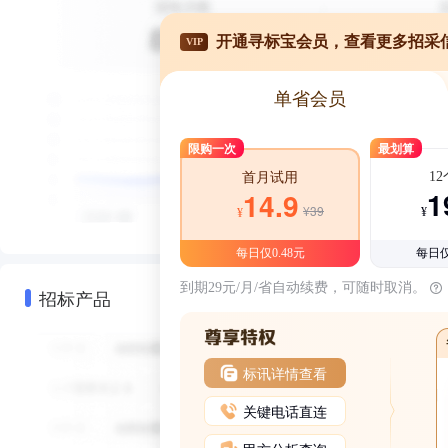
开通寻标宝会员，查看更多招采
VIP
单省会员
限购一次
最划算
1
首月试用
1
14.9
¥39
¥
¥
每日仅0.48元
每日仅
到期29元/月/省自动续费，可随时取消。
招标产品
标讯详情查看
关键电话直连