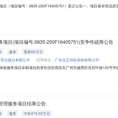
目编号：0835-250F16405751）更正公告一、项目基本情况原竞争性
社有限公司员工年度体检服务项目首次竞争性磋商公告日期：2025年1
月24日期间（办公时间内：上午8:30至12:00
项目编号:0835-250F16405751)竞争性磋商公告
购
服务
预算66万元
教育出版社有限公司
代理单位：
广东元正招标采购有限公司
检服务项目采购项目的潜在供应商应在广州市越秀区先烈中路102号华盛大厦
情况项目编号：0835-250F16405751项目名称：广东高等教育
.0万元/年）最高限价：人民币65.985万元/三年（人民币2
管理服务项目结果公告
输
服务
中标479.90万元