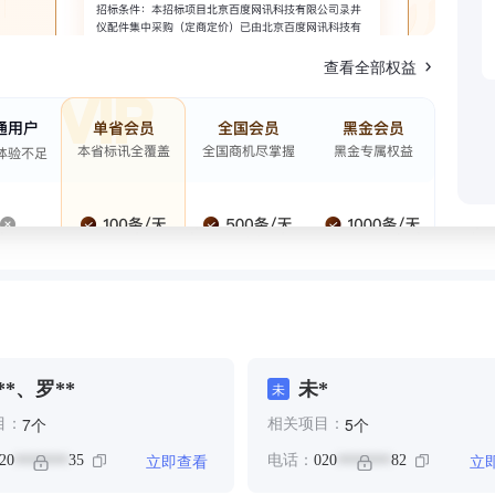
查看全部权益
**、罗**
未*
未
个
个
7
5
目：
相关项目：
立即查看
立
20
35
电话：
020
82
*******
*******