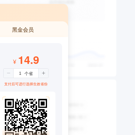
黑金会员
14.9
¥
支付后可进行选择生效省份