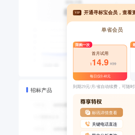
开通寻标宝会员，查看
VIP
单省会员
限购一次
首月试用
14.9
¥39
¥
每日仅0.48元
到期29元/月/省自动续费，可随
招标产品
标讯详情查看
关键电话直连