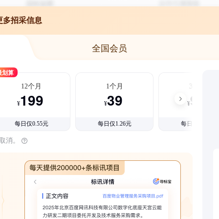
更多招采信息
全国会员
最划算
12个月
1个月
3个月
199
39
99
¥
¥
¥
每日仅0.55元
每日仅1.26元
每日仅1.08元
时取消。