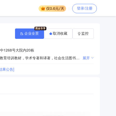
登录/注册
企业全景
取消收藏
监控
1268号大院内20栋
公开出版高校、职业技术院校和中小学各学科、专业、课程所需要的教材、辅助材料、工具书，教师继续教育培训教材，学术专著和译著，社会生活图书和大众读物；图书营销；教育培训；设计、制作、代理、发布国内外各类广告。
展开
结果公告]