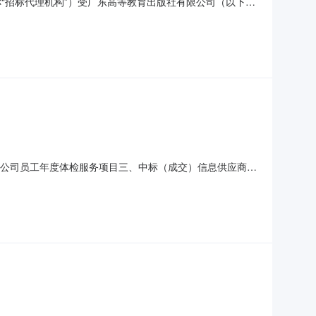
“招标代理机构”）受广东高等教育出版社有限公司（以下简
合资格条件的投标人（以下简称“投标人”）参加投标。有关
07535631001三、招标方式：公开招标（入围）四、项目
出版社有限公司员工年度体检服务项目三、中标（成交）信息供应商名
补充事宜四、主要标的信息序号服务名称服务范围服务要求服