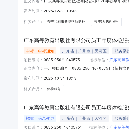
广东高等教育出版社有限公司2026年春季印
正文内容：
称“招标人”）的委托，对广东高等教育出版社有
发布时间：
2025-12-31 19:43
事项如下：一、项目名称：广东高等教育出版社有限
内容及需求：
相关产品：
春季印刷服务资格商增补
春季纸印刷服务
广东高等教育出版社有限公司员工年度体检服务项目(项
中标｜中标通知
广东省｜广州市｜天河区
服务采
项目编号：
0835-250F16405751
招标单位：
广东高等
一、项目编号：0835-250F16405751（
正文内容：
称：暨南大学附属第一医院(广州华侨医院）供
发布时间：
2025-10-31 18:13
务时间服务标准1员工年度体检服务员工年度体
相关产品：
体检服务
广东高等教育出版社有限公司员工年度体检服务项目(项
招标｜信息变更
广东省｜广州市｜天河区
服务采
项目编号：
0835-250F16405751
招标单位：
广东高等