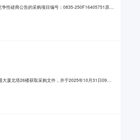
磋商公告的采购项目编号：0835-250F16405751原竞
0月17日二、更正信息更正事项：获取采购文件时间原获取
北塔26楼获取采购文件，并于2025年10月31日09时
出版社有限公司员工年度体检服务项目采购方式：竞争性磋商预算