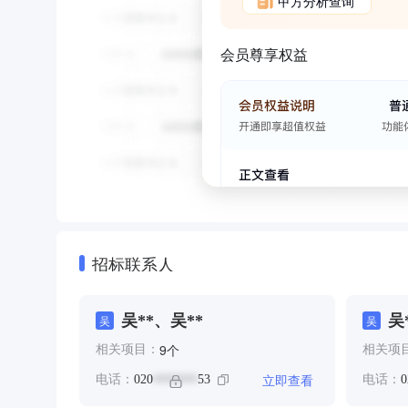
甲方分析查询
会员尊享权益
招标联系人
吴**、吴**
吴
吴
吴
个
9
相关项目：
相关项
立即查看
电话：
020
53
电话：
0
*******