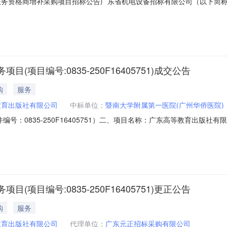
刷服务资格商增补采购项目招标公告广东省机电设备招标有限公司（以下简称
限公司2026年春季印刷服务资格商增补项目进行国内公开招标。现邀请符
公司2026年春季印刷服务资格商增补项目二、项目编号：M44000007
目编号:0835-250F16405751)成交公告
购
服务
教育出版社有限公司
中标单位：
暨南大学附属第一医院(广州华侨医院)
招标文件编号：0835-250F16405751）二、项目名称：广东高等教育
应商地址：广东省广州市黄埔大道西613号中标（成交）情况：详见其它
检服务详见磋商文件要求详见磋商文件要求详见磋商文件要求五、评审专
目编号:0835-250F16405751)更正公告
购
服务
教育出版社有限公司
代理单位：
广东元正招标采购有限公司