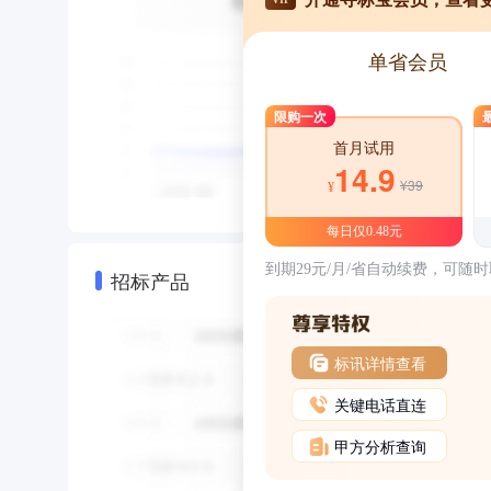
单省会员
限购一次
首月试用
14.9
¥39
¥
每日仅0.48元
到期29元/月/省自动续费，可随
招标产品
标讯详情查看
关键电话直连
甲方分析查询