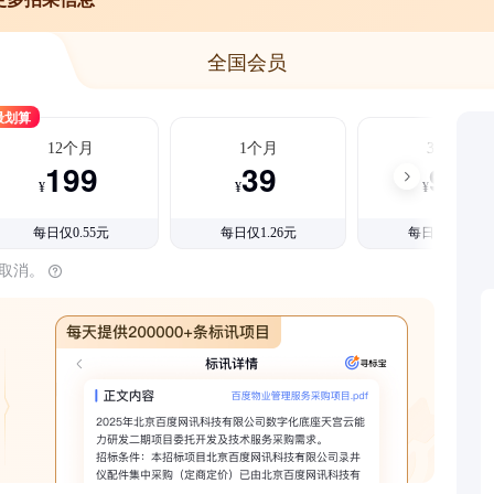
全国会员
最划算
12个月
1个月
3个月
199
39
99
¥
¥
¥
每日仅0.55元
每日仅1.26元
每日仅1.08元
时取消。