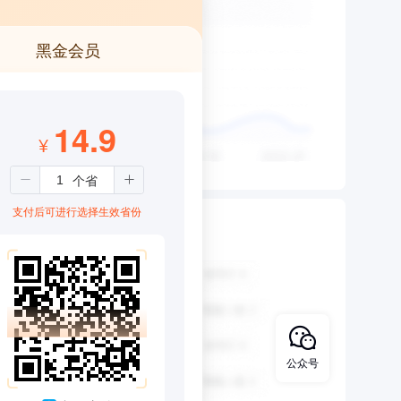
黑金会员
14.9
¥
支付后可进行选择生效省份
公众号