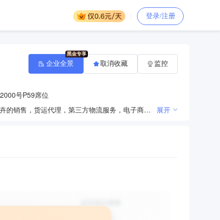
登录/注册
企业全景
取消收藏
监控
000号P59席位
食品销售，果蔬种植，食用农产品的收购、销售，日用百货、酒店设备、办公用品、家用电器、茶具、花卉的销售，货运代理，第三方物流服务，电子商务（不得从事金融业务），餐饮企业管理，仓储（除危险品），从事农业科技领域内的技术开发、技术咨询、技术服务，从事货物及技术的进出口业务。 【依法须经批准的项目，经相关部门批准后方可开展经营活动】
展开