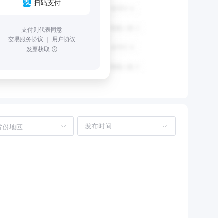
扫码支付
支付则代表同意
交易服务协议
｜
用户协议
发票获取
省份地区