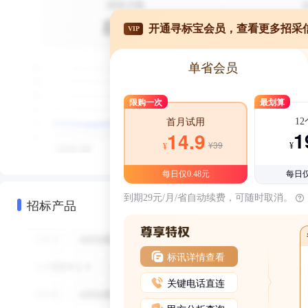
开通寻标宝会员，查看更多招采
VIP
单省会员
限购一次
最划算
1
首月试用
1
14.9
¥39
¥
¥
每日仅0.48元
每日仅
到期29元/月/省自动续费，可随时取消。
招标产品
标讯详情查看
关键电话直连