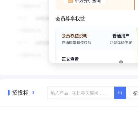
甲方分析查询
会员尊享权益
招投标
招
0