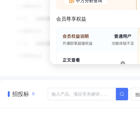
甲方分析查询
会员尊享权益
招投标
招
0