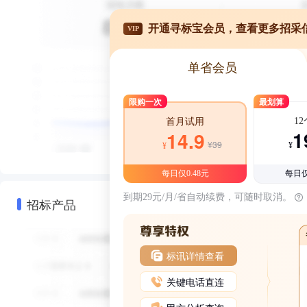
开通寻标宝会员，查看更多招采
VIP
单省会员
限购一次
最划算
1
首月试用
1
14.9
¥39
¥
¥
每日仅0.48元
每日仅
到期29元/月/省自动续费，可随时取消。
招标产品
标讯详情查看
关键电话直连