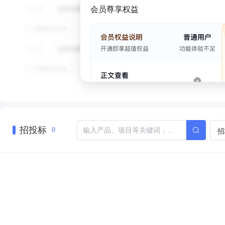
会员尊享权益
招投标
招
0