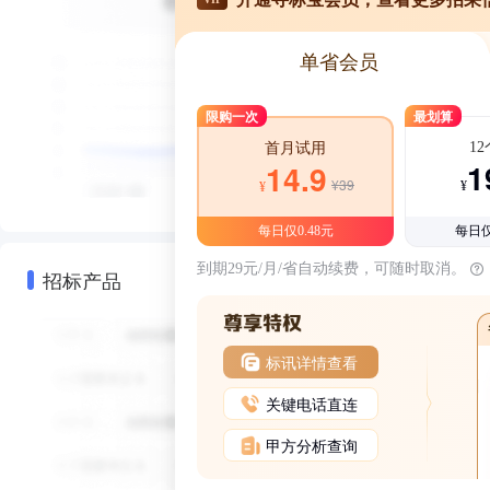
单省会员
限购一次
最划算
1
首月试用
1
14.9
¥39
¥
¥
每日仅0.48元
每日仅
到期29元/月/省自动续费，可随时取消。
招标产品
标讯详情查看
关键电话直连
甲方分析查询