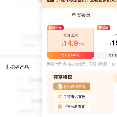
单省会员
限购一次
最划算
1
首月试用
1
14.9
¥39
¥
¥
每日仅0.48元
每日仅
到期29元/月/省自动续费，可随时取消。
招标产品
标讯详情查看
关键电话直连
甲方分析查询