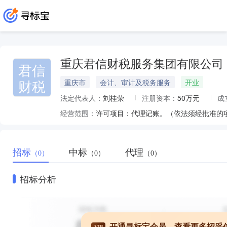
重庆君信财税服务集团有限公司
君信
财税
重庆市
会计、审计及税务服务
开业
法定代表人：
刘桂荣
注册资本：
50万元
成
经营范围：
招标
中标
代理
（0）
（0）
（0）
招标分析
开通寻标宝会员，查看更多招采
VIP