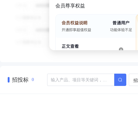
会员尊享权益
招投标
招
0