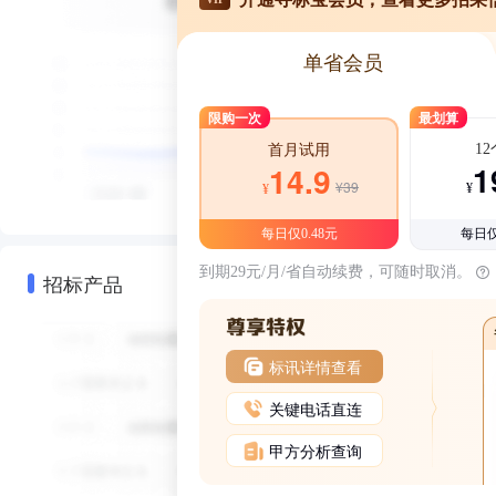
单省会员
限购一次
最划算
1
首月试用
1
14.9
¥39
¥
¥
每日仅0.48元
每日仅
到期29元/月/省自动续费，可随时取消。
招标产品
标讯详情查看
关键电话直连
甲方分析查询