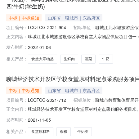
四:牛奶(学生奶)
中标｜中标通知
山东省｜聊城市｜东昌府区
项目编号：
LCQTCG-2021-904
招标单位：
聊城江北水城旅游度假
聊城江北水城旅游度假区学校食堂大宗物品供应项目包一
正文内容：
水城旅游度假区学校食堂大宗物品供应项目包三：蔬菜、
发布时间：
2022-01-06
宗物品供应项目中标公告一、招标人:聊城江北水城旅游度假
有限公司地址：山东省聊城市高新区九
相关产品：
食堂大宗物品
生鲜肉
蔬菜
牛奶
聊城经济技术开发区学校食堂原材料定点采购服务项
中标｜中标通知
山东省｜聊城市｜东昌府区
项目编号：
LCQTCG-2021-712
招标单位：
聊城市教育和体育局开
聊城经济技术开发区学校食堂原材料定点采购服务项目米、面
正文内容：
包二（二次）中标公告一、招标人：聊城市教育和体育局开发
发布时间：
2021-11-05
有限公司地址：聊城市湖南路与中华路交叉口卓亚大厦14楼
（二次）项目
相关产品：
食堂原材料
杂粮
牛奶类