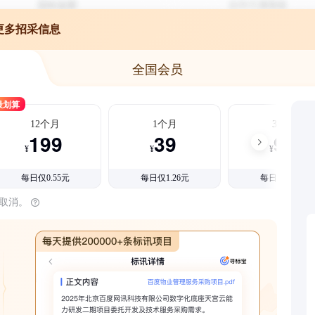
更多招采信息
全国会员
最划算
12个月
1个月
3个月
199
39
99
¥
¥
¥
每日仅0.55元
每日仅1.26元
每日仅1.08元
时取消。