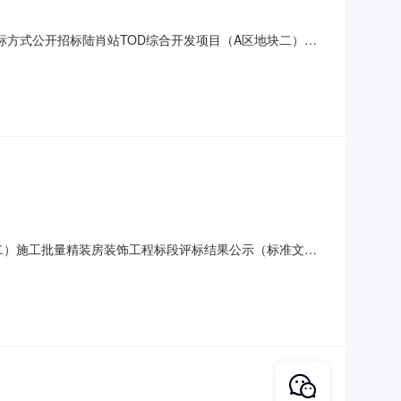
3招标方式公开招标陆肖站TOD综合开发项目（A区地块二）施
精装房装饰工程标段项目业主成都高新区陆肖轨道城市发展
话028-68174909招标代理机构/招标代理机构联系电话/
块二）施工批量精装房装饰工程标段评标结果公示（标准文
展有限公司项目业主联系电话028-68174909招标人
机构联系电话/开标地点成都市公共资源交易服务中心开标时间