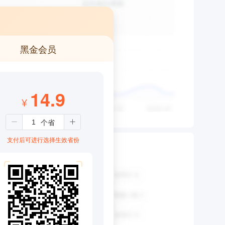
黑金会员
14.9
¥
支付后可进行选择生效省份