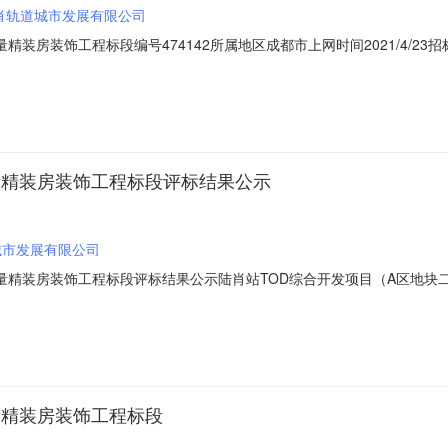
肖轨道城市发展有限公司
精装房装饰工程标段编号474142所属地区成都市上网时间2021/4/2
文本）项目及标段名称陆肖站TOD综合开发项目（A区地块二）施工批量
招标人成都高新区陆肖轨道城市发展有限公司,中国五冶集团有限公司招标人联系电
批量精装房装饰工程标段评标结果公示
城市发展有限公司
批量精装房装饰工程标段评标结果公示陆肖站TOD综合开发项目（A区地
A区地块二）施工批量精装房装饰工程标段项目业主成都高新区陆肖轨道城市发
团有限公司招标人联系电话028-68174909招标代理机构/招标代理
量精装房装饰工程标段