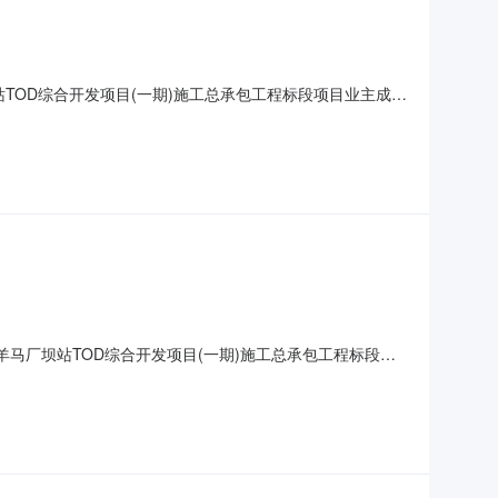
站TOD综合开发项目(一期)施工总承包工程标段项目业主成都
电话028-68174909招标代理机构/招标代理机构联系电
价(元)498444907.
青羊马厂坝站TOD综合开发项目(一期)施工总承包工程标段项
招标人联系电话028-68174909招标代理机构/招标代理
23日投标最高限价(元)4