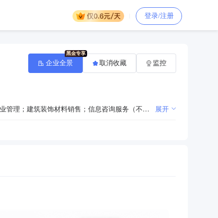
登录/注册
企业全景
取消收藏
监控
一般项目：旅游开发项目策划咨询；旅行社服务网点旅游招徕、咨询服务；以自有资金从事投资活动；物业管理；建筑装饰材料销售；信息咨询服务（不含许可类信息咨询服务）；货物进出口；技术进出口；日用百货销售；日用品销售；工艺美术品及礼仪用品销售（象牙及其制品除外）；建筑材料销售；体育用品及器材零售；体育用品设备出租；养生保健服务（非医疗）；洗染服务；国内贸易代理；会议及展览服务；互联网销售（除销售需要许可的商品）。（除依法须经批准的项目外，凭营业执照依法自主开展经营活动）许可项目：旅游业务；房地产开发经营；住宅室内装饰装修；建设工程施工；船员、引航员培训；食品销售；烟草制品零售；酒类经营；食品互联网销售；餐饮服务；洗浴服务；生活美容服务；足浴服务；歌舞娱乐活动；高危险性体育运动（游泳）；游艺娱乐活动；住宿服务。（依法须经批准的项目，经相关部门批准后方可开展经营活动，具体经营项目以相关部门批准文件或许可证件为准）
展开