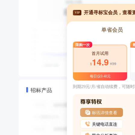
开通寻标宝会员，查看
VIP
单省会员
限购一次
首月试用
14.9
¥39
¥
每日仅0.48元
到期29元/月/省自动续费，可随
招标产品
标讯详情查看
关键电话直连