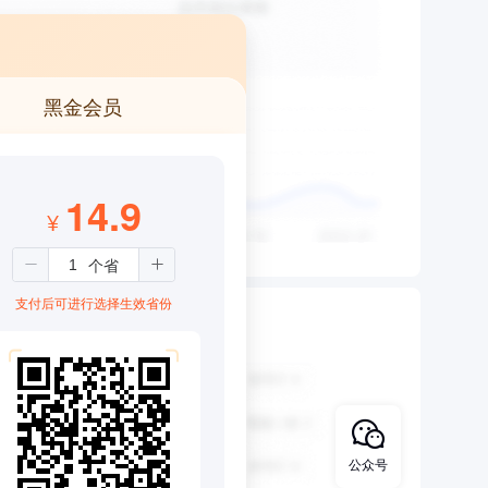
黑金会员
14.9
¥
支付后可进行选择生效省份
公众号