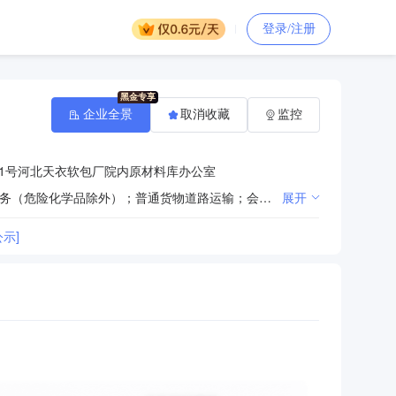
登录/注册
企业全景
取消收藏
监控
1号河北天衣软包厂院内原材料库办公室
粮油、预包装食品、散装食品、未经加工的初级农产品、日用百货、一般劳保用品的批发和零售；仓储服务（危险化学品除外）；普通货物道路运输；会议及展览展示服务；广告设计、制作。（依法须经批准的项目，经相关部门批准后方可开展经营活动）
展开
示]