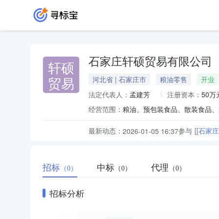
石家庄轩硕贸易有限公司
轩硕
贸易
河北省 | 石家庄市
粮油零售
开业
法定代表人：
孟建芳
注册资本：
50万
经营范围：
最新动态：
参与
[[石家
2026-01-05 16:37
招标
中标
代理
（0）
（0）
（0）
招标分析