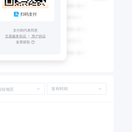
扫码支付
支付则代表同意
交易服务协议
｜
用户协议
发票获取
省份地区