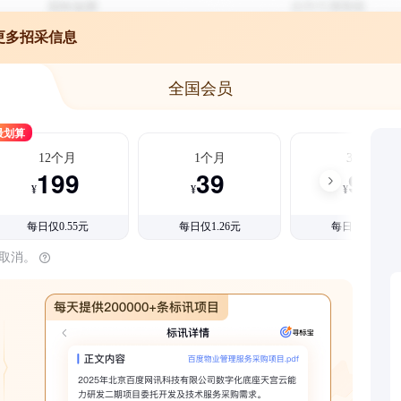
更多招采信息
全国会员
最划算
12个月
1个月
3个月
199
39
99
¥
¥
¥
每日仅0.55元
每日仅1.26元
每日仅1.08元
时取消。