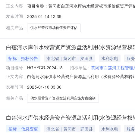
项目名称：黄冈市白莲河水库供水经营权市场价值资产评估项目项目
正文内容：
购方式：竞争性磋商代理机构：黄冈市宏禹工程咨询有限
发布时间：
2025-01-14 12:39
相关产品：
供水经营权市场价值资产评估
白莲河水库供水经营资产资源盘活利用(水资源经营权
招标｜招标公告
湖北省｜黄冈市｜罗田县
水利水电
服务
项目编号：
HGHYCG-2024-18
招标单位：
黄冈市白莲河工程管理
白莲河水库供水经营资产资源盘活利用（水资源经营权转
正文内容：
方案编制项目采购项目的供应商应在一毂清风电子招投标交易平台
发布时间：
2025-01-10 03:36
目基本情况：项目编号：HGHYCG-2024-18政府
磋商预算金
相关产品：
供水经营资产资源盘活利用实施方案编制
白莲河水库供水经营资产资源盘活利用(水资源经营权
招标｜信息变更
湖北省｜黄冈市｜罗田县
水利水电
服务