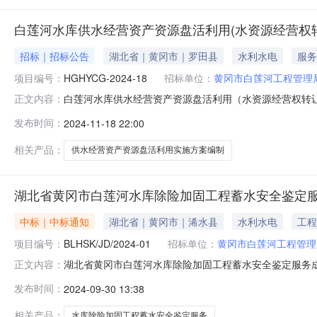
白莲河水库供水经营资产资源盘活利用(水资源经营权
招标｜招标公告
湖北省｜黄冈市｜罗田县
水利水电
服务
项目编号：
HGHYCG-2024-18
招标单位：
黄冈市白莲河工程管理
白莲河水库供水经营资产资源盘活利用（水资源经营权转
正文内容：
方案编制项目采购项目的供应商应在一毂清风电子招投标交易平台
发布时间：
2024-11-18 22:00
目基本情况：项目编号：HGHYCG-2024-18政府
磋商预算金
相关产品：
供水经营资产资源盘活利用实施方案编制
湖北省黄冈市白莲河水库除险加固工程蓄水安全鉴定
中标｜中标通知
湖北省｜黄冈市｜浠水县
水利水电
工程
项目编号：
BLHSK/JD/2024-01
招标单位：
黄冈市白莲河工程管理
湖北省黄冈市白莲河水库除险加固工程蓄水安全鉴定服务成交
正文内容：
中标（成交）信息供应商名称：水利部交通运输部国家能源
发布时间：
2024-09-30 13:38
莲河水库除险加固工程蓄水安全鉴定服务服务范围：按照水利
验收规程》（SL2
相关产品：
水库除险加固工程蓄水安全鉴定服务