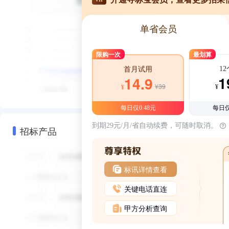
单省会员
限购一次
最划算
1
首月试用
1
14.9
¥39
¥
¥
每日仅0.48元
每日仅
到期29元/月/省自动续费，可随时取消。
招标产品
标讯详情查看
关键电话直连
甲方分析查询