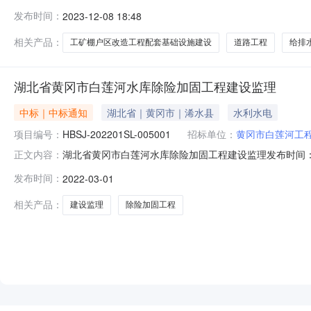
源：其他资金项目规模：本项目主要建设内容包含道路工程、
发布时间：
2023-12-08 18:48
12-08
相关产品：
工矿棚户区改造工程配套基础设施建设
道路工程
给排
湖北省黄冈市白莲河水库除险加固工程建设监理
中标｜中标通知
湖北省｜黄冈市｜浠水县
水利水电
项目编号：
HBSJ-202201SL-005001
招标单位：
黄冈市白莲河工
湖北省黄冈市白莲河水库除险加固工程建设监理发布时间：2022-
正文内容：
202201SL-005001002)监理服务类招标中标结果公
发布时间：
2022-03-01
工程建设监理（标段名称）于2022年02月25日在湖北省电子招
相关产品：
建设监理
除险加固工程