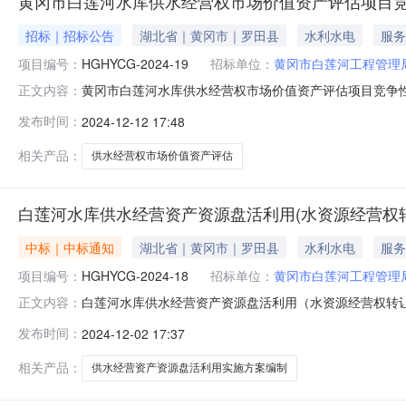
黄冈市白莲河水库供水经营权市场价值资产评估项目
招标｜招标公告
湖北省｜黄冈市｜罗田县
水利水电
服务
项目编号：
HGHYCG-2024-19
招标单位：
黄冈市白莲河工程管理
黄冈市白莲河水库供水经营权市场价值资产评估项目竞争
正文内容：
台（www.hbncp.com.cn）获取采购文件，并于202
发布时间：
2024-12-12 17:48
号：/项目名称：黄冈市白莲河水库供水经营权市场价值资产评
相关产品：
供水经营权市场价值资产评估
白莲河水库供水经营资产资源盘活利用(水资源经营权
中标｜中标通知
湖北省｜黄冈市｜罗田县
水利水电
服务
项目编号：
HGHYCG-2024-18
招标单位：
黄冈市白莲河工程管理
白莲河水库供水经营资产资源盘活利用（水资源经营权转让部
正文内容：
称：白莲河水库供水经营资产资源盘活利用（水资源经营
发布时间：
2024-12-02 17:37
东湖新技术开发区关东街道光谷大道3号激光工程设计总部二期研
水库供水经营资产
相关产品：
供水经营资产资源盘活利用实施方案编制