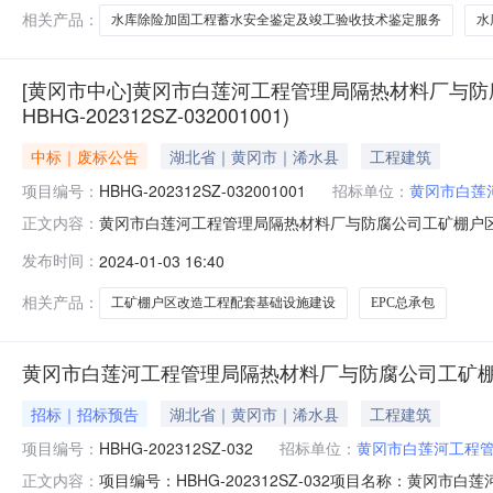
购方式：竞争
相关产品：
水库除险加固工程蓄水安全鉴定及竣工验收技术鉴定服务
水
[黄冈市中心]黄冈市白莲河工程管理局隔热材料厂与防
HBHG-202312SZ-032001001)
中标｜废标公告
湖北省｜黄冈市｜浠水县
工程建筑
项目编号：
HBHG-202312SZ-032001001
招标单位：
黄冈市白莲
黄冈市白莲河工程管理局隔热材料厂与防腐公司工矿棚户区改造
正文内容：
理局隔热材料厂与防腐公司工矿棚户区改造工程配套基础设施（红线
发布时间：
2024-01-03 16:40
平台发布招标公告，截止至投标文件递交截止时间2024年
相关产品：
工矿棚户区改造工程配套基础设施建设
EPC总承包
黄冈市白莲河工程管理局隔热材料厂与防腐公司工矿棚
招标｜招标预告
湖北省｜黄冈市｜浠水县
工程建筑
项目编号：
HBHG-202312SZ-032
招标单位：
黄冈市白莲河工程
项目编号：HBHG-202312SZ-032项目名称：
正文内容：