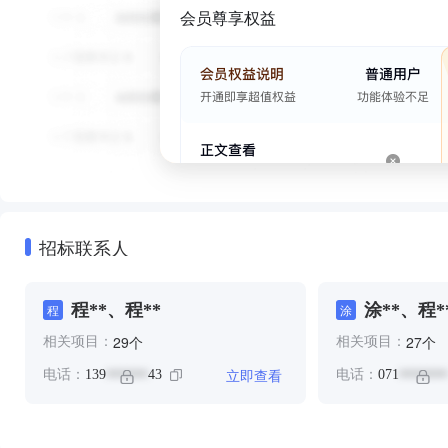
会员尊享权益
招标联系人
程**、程**
涂**、程*
程
涂
个
个
29
27
相关项目：
相关项目：
立即查看
电话：
139
43
电话：
071
******
*******