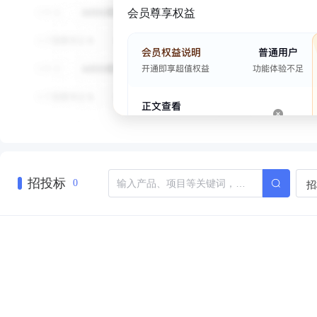
会员尊享权益
招投标
招
0