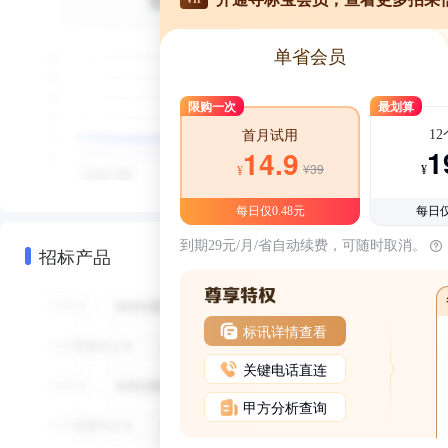
单省会员
限购一次
最划算
1
首月试用
1
14.9
¥39
¥
¥
每日仅0.48元
每日仅
到期29元/月/省自动续费，可随时取消。
招标产品
标讯详情查看
关键电话直连
甲方分析查询