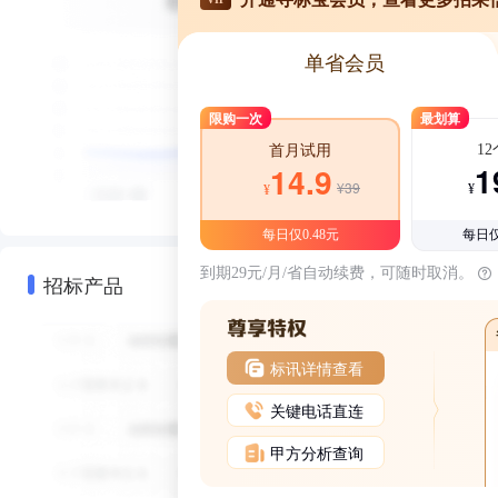
单省会员
限购一次
最划算
1
首月试用
1
14.9
¥39
¥
¥
每日仅0.48元
每日仅
到期29元/月/省自动续费，可随时取消。
招标产品
标讯详情查看
关键电话直连
甲方分析查询