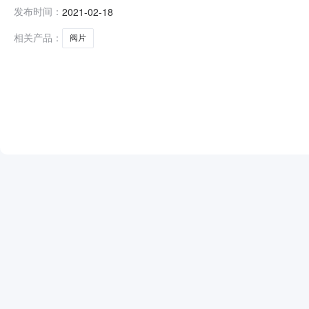
定向询价出价方式多次性出价发布单位中国船舶重工集团公司第七0
发布时间：
2021-02-18
查看付款方式货到付款附件备注询价产品明细如需要参与
相关产品：
阀片