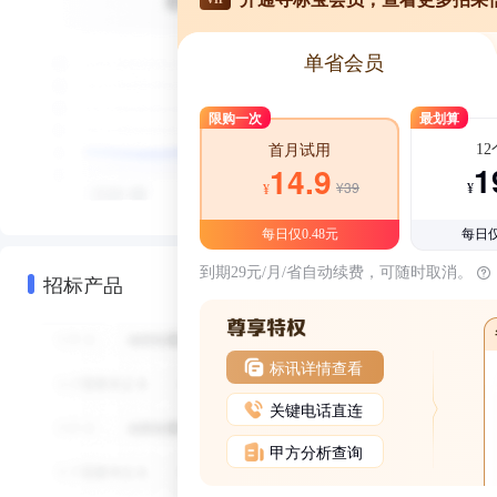
单省会员
限购一次
最划算
1
首月试用
1
14.9
¥39
¥
¥
每日仅0.48元
每日仅
到期29元/月/省自动续费，可随时取消。
招标产品
标讯详情查看
关键电话直连
甲方分析查询