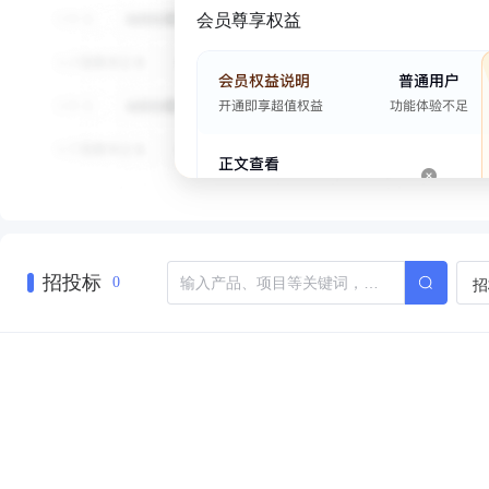
会员尊享权益
招投标
招
0