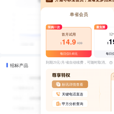
单省会员
限购一次
最划算
1
首月试用
1
14.9
¥39
¥
¥
每日仅0.48元
每日仅
到期29元/月/省自动续费，可随时取消。
招标产品
标讯详情查看
关键电话直连
甲方分析查询