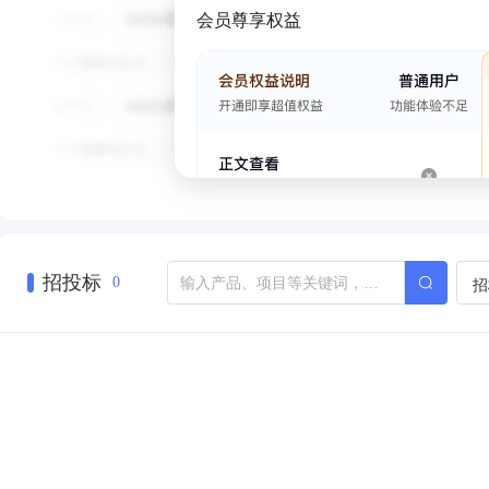
会员尊享权益
招投标
招
0