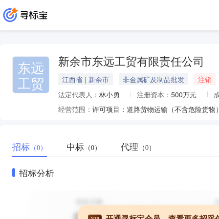
新余市东远工贸有限责任公司
东远
工贸
江西省 | 新余市
非金属矿及制品批发
注销
法定代表人：
林小勇
注册资本：
500万元
经营范围：
招标
中标
代理
（0）
（0）
（0）
招标分析
开通寻标宝会员，查看更多招采
VIP