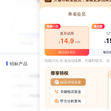
单省会员
限购一次
最划算
1
首月试用
1
14.9
¥39
¥
¥
每日仅0.48元
每日仅
到期29元/月/省自动续费，可随时取消。
招标产品
标讯详情查看
关键电话直连
甲方分析查询