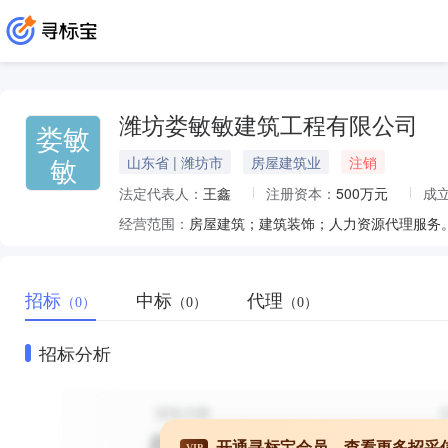
潍坊娄敏敏建筑工程有限公司
娄敏
敏
山东省 | 潍坊市
房屋建筑业
注销
法定代表人：
王鑫
注册资本：
500万元
成
经营范围：
房屋建筑；建筑装饰；人力资源代理服务
招标
中标
代理
（0）
（0）
（0）
招标分析
开通寻标宝会员，查看更多招采
VIP