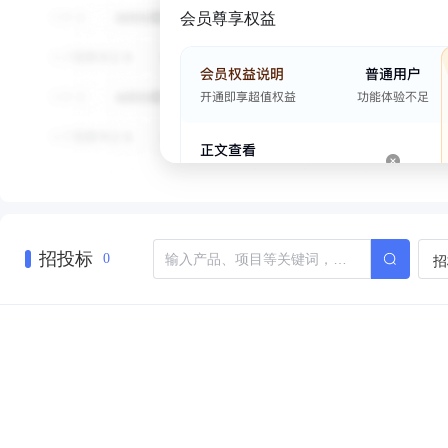
会员尊享权益
招投标
招
0