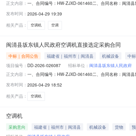
一、合同编号：HW-ZJXD-061460二、合同名称：闽
正文内容：
五、合同主体采购人(甲方)：闽清县坂东镇人民政府地址：
发布时间：
2026-04-29 19:39
省福州市开发区长安投资区长盛路2#长天工业园2#楼五层工
相关产品：
空调机
空调
闽清县坂东镇人民政府空调机直接选定采购合同
中标｜合同公告
福建省｜福州市｜闽清县
机械设备
中标
项目编号：
DD-2026-026087
招标单位：
闽清县坂东镇人民政府
一、合同编号：HW-ZJXD-061460二、合同名称：闽
正文内容：
五、合同主体采购人（甲方）：闽清县坂东镇人民政府地址：
发布时间：
2026-04-29 18:52
福建省福州市开发区长安投资区长盛路2#长天工业园2#楼五
相关产品：
空调机
空调机
采购意向
福建省｜福州市｜闽清县
机械设备
货物
预