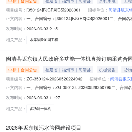
中标｜合同公告
福建省｜福州市｜闽清县
水利水电
工程
项目编号：
[350124]FJGRX[CS]2026001
招标单位：
闽清县坂东
一、合同编号：[350124]FJGRX[CS]2026001二
正文内容：
程五、合同主体采购人(甲方)：闽清县坂东镇人民政府地址：
发布时间：
2026-06-03 21:51
塔庄街91号联系方式：13805027533六、合同主要信息
相关产品：
水库除险加固工程
闽清县坂东镇人民政府多功能一体机直接订购采购合
中标｜合同公告
福建省｜福州市｜闽清县
机械设备
货物
项目编号：
ZG-350124-20260526224942
招标单位：
闽清县坂东
一、合同编号：ZG-350124-20260526250795二
正文内容：
闽清县坂东镇人民政府采购订单五、合同主体采购人（甲方）
发布时间：
2026-06-03 11:27
北极龙数码科技有限公司地址：福建省福州市台江区新港街道五一
相关产品：
多功能一体机
2026年坂东镇污水管网建设项目