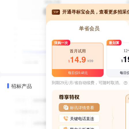
开通寻标宝会员，查看更多招采
VIP
单省会员
限购一次
最划算
1
首月试用
1
14.9
¥39
¥
¥
每日仅0.48元
每日仅
到期29元/月/省自动续费，可随时取消。
招标产品
标讯详情查看
关键电话直连