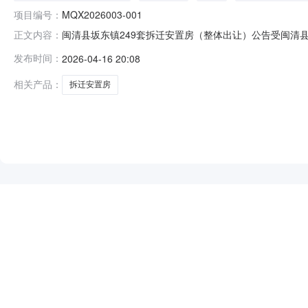
项目编号：
MQX2026003-001
闽清县坂东镇249套拆迁安置房（整体出让）公告受闽清县
正文内容：
会。公开拍卖闽清县坂东镇249套拆迁安置房（整体出让），
发布时间：
2026-04-16 20:08
次拍卖项目为闽清县坂东镇重点项目拆迁安置房，位于1#楼、
相关产品：
拆迁安置房
NEW
HOT
5折起