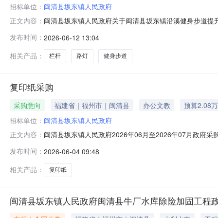
招标单位：
闽清县坂东镇人民政府
闽清县坂东镇人民政府关于闽清县坂东镇沿溪健身步道提升
正文内容：
（梅财（综）指〔2025〕1号）（梅财（综）指〔202
发布时间：
2026-06-12 13:04
用资金规模及资助项目2025年上级下达我镇中央专项彩
（一）项目名称闽清县坂东镇沿溪
相关产品：
栏杆
路灯
健身步道
复印纸采购
采购意向
福建省｜福州市｜闽清县
办公文教
预算2.08
招标单位：
闽清县坂东镇人民政府
闽清县坂东镇人民政府2026年06月至2026年07月政府
正文内容：
采购单位：闽清县坂东镇人民政府采购项目名称：复印纸采购预算
发布时间：
2026-06-04 09:48
公需求需满足的要求:办公需求预计采购时间：2026-
相关产品：
复印纸
闽清县坂东镇人民政府闽清县牛厂水库除险加固工程