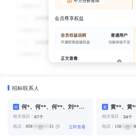
甲方分析查询
会员尊享权益
招标联系人
何*、何**、何**、刘**、
⻩**、黄*
何
⻩
杨*、洪**、邮***、黄*、
黄**
个
个
67
34
相关项目：
相关项目：
黄**
立即查看
电话：
059
15
电话：
150
8
********
******