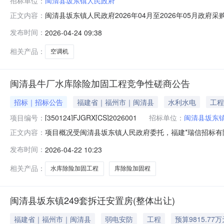
招标单位：
闽清县坂东镇人民政府
闽清县坂东镇人民政府2026年04月至2026年05月政府
正文内容：
位：闽清县坂东镇人民政府采购项目名称：空调机预算金额：0
发布时间：
2026-04-24 09:38
的要求:办公需求预计采购时间：2026-05备注：无本
相关产品：
空调机
闽清县牛厂水库除险加固工程竞争性磋商公告
招标｜招标公告
福建省｜福州市｜闽清县
水利水电
工程
项目编号：
[350124]FJGRX[CS]2026001
招标单位：
闽清县坂东
项目概况受闽清县坂东镇人民政府委托，福建*瑞信招标有限*司
正文内容：
闽清县牛厂水库除险加固工程的潜在供应商应在福建省政府采购网(z
发布时间：
2026-04-22 10:23
日09时30分00秒（北京时间）前递交响应文件。一、项目基本情
相关产品：
水库除险加固工程
库除险加固程
闽清县坂东镇249套拆迁安置房(整体出让)
福建省｜福州市｜闽清县
弱电安防
工程
预算9815.77