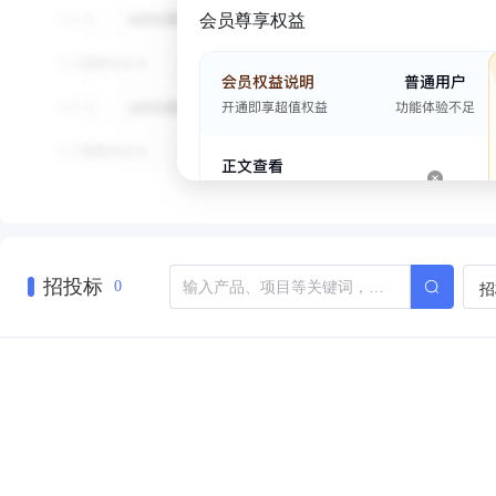
会员尊享权益
招投标
招
0