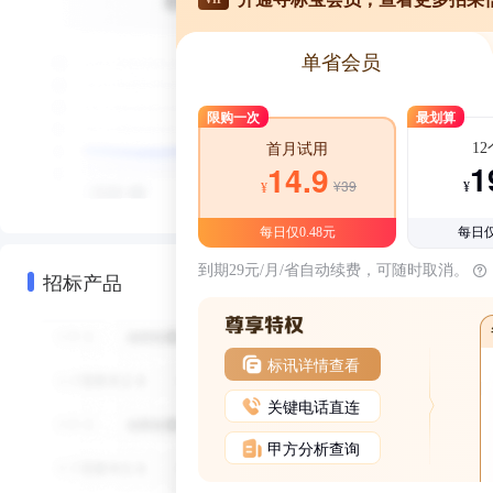
单省会员
限购一次
最划算
1
首月试用
1
14.9
¥39
¥
¥
每日仅0.48元
每日仅
到期29元/月/省自动续费，可随时取消。
招标产品
标讯详情查看
关键电话直连
甲方分析查询