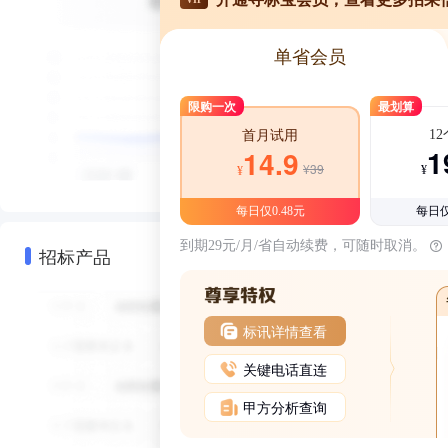
单省会员
限购一次
最划算
1
首月试用
1
14.9
¥39
¥
¥
每日仅0.48元
每日仅
到期29元/月/省自动续费，可随时取消。
招标产品
标讯详情查看
关键电话直连
甲方分析查询