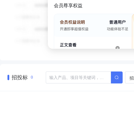
会员尊享权益
招投标
招
0