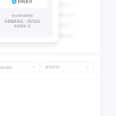
扫码支付
支付则代表同意
交易服务协议
｜
用户协议
发票获取
省份地区