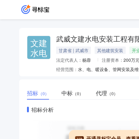
武威文建水电安装工程有
文建
水电
甘肃省 | 武威市
其他建筑安装
开
法定代表人：
杨蓉
注册资本：
200万
经营范围：
招标
中标
代理
（0）
（0）
（0）
招标分析
开通寻标宝会员，查看
VIP