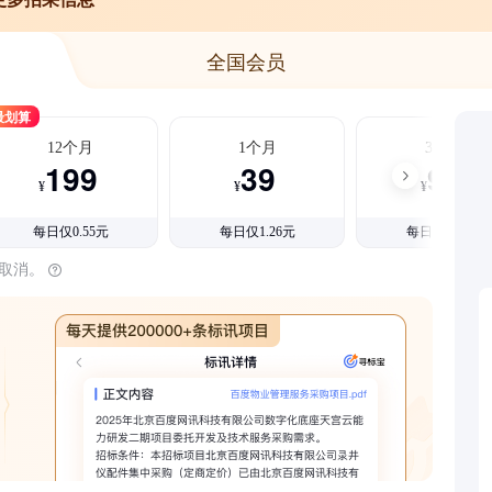
全国会员
最划算
12个月
1个月
3个月
199
39
99
¥
¥
¥
每日仅0.55元
每日仅1.26元
每日仅1.08元
时取消。