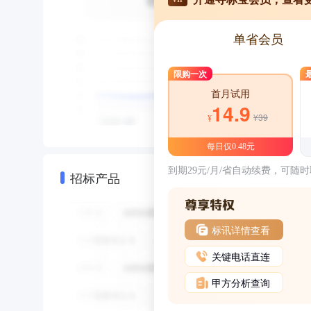
单省会员
限购一次
首月试用
14.9
¥39
¥
每日仅0.48元
到期29元/月/省自动续费，可随
招标产品
标讯详情查看
关键电话直连
甲方分析查询