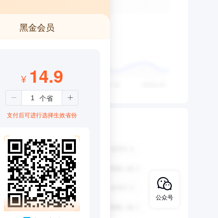
黑金会员
14.9
¥
支付后可进行选择生效省份
公众号