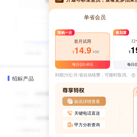
单省会员
限购一次
最划算
1
首月试用
1
14.9
¥39
¥
¥
每日仅0.48元
每日仅
到期29元/月/省自动续费，可随时取消。
招标产品
标讯详情查看
关键电话直连
甲方分析查询