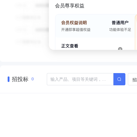
会员尊享权益
招投标
招
0