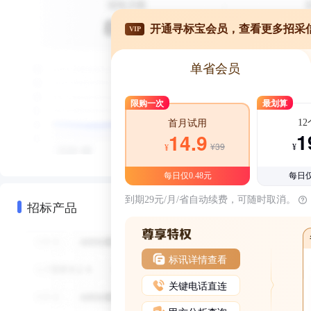
开通寻标宝会员，查看更多招采
VIP
单省会员
限购一次
最划算
1
首月试用
1
14.9
¥39
¥
¥
每日仅0.48元
每日仅
到期29元/月/省自动续费，可随时取消。
招标产品
标讯详情查看
关键电话直连