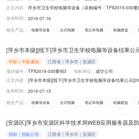
萍乡市卫生学校电脑等设备（采购编号：TPX2019-03
正文内容：
进行了竞争性谈判采购，采购活动于2019年7月11日
发布时间：
2019-07-16
（元）成交公司成交公司地址1台式电脑联想启天M420-D046
相关产品：
电脑等设备
台式电脑
笔记本电脑
机械硬盘
[萍乡市本级][线下]萍乡市卫生学校电脑等设备结果公
中标｜中标通知
江西省｜萍乡市｜安源区
项目编号：
TPX2019-030重招3
招标单位：
成交公司
[萍乡市本级][线下]萍乡市卫生学校电脑等设备结果公示[20
正文内容：
市公共资源交易中心受萍乡市卫生学校的委托，就电脑等设备（
发布时间：
2019-07-15
行，经评审小组推荐，采购人确定，成交结果如下：序号设备
相关产品：
电脑等设备
台式电脑
笔记本电脑
机械硬盘
[安源区]萍乡市安源区科学技术局WEB应用服务器及
招标｜招标公告
江西省｜萍乡市｜安源区