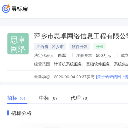
萍乡市思卓网络信息工程有限公
思卓
网络
江西省 | 萍乡市
软件开发
开业
法定代表人：
向军
注册资本：
500万元
成
经营范围：
最新动态：
参与
[关于硒鼓的网上
2026-06-04 20:37
招标
中标
代理
（0）
（0）
（0）
招标分析