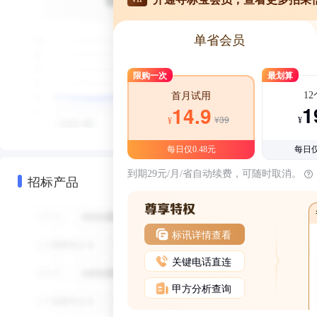
单省会员
限购一次
最划算
1
首月试用
1
14.9
¥39
¥
¥
每日仅0.48元
每日仅
到期29元/月/省自动续费，可随时取消。
招标产品
标讯详情查看
关键电话直连
甲方分析查询