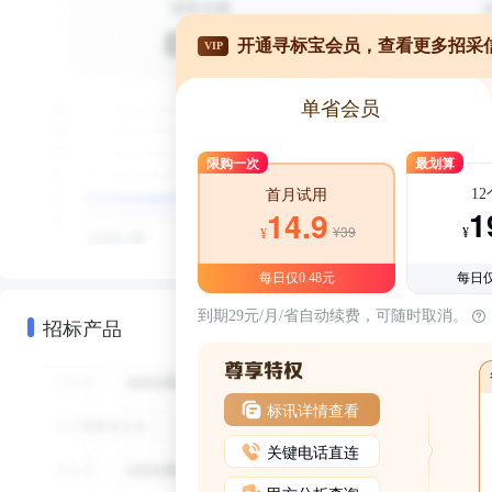
开通寻标宝会员，查看更多招采
VIP
单省会员
限购一次
最划算
1
首月试用
1
14.9
¥39
¥
¥
每日仅0.48元
每日仅
到期29元/月/省自动续费，可随时取消。
招标产品
标讯详情查看
关键电话直连