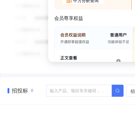
甲方分析查询
会员尊享权益
招投标
招
0