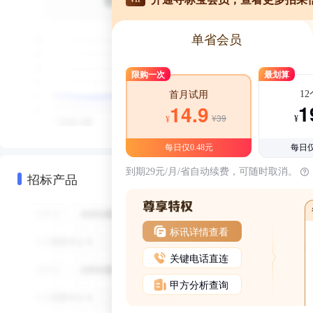
单省会员
限购一次
最划算
1
首月试用
1
14.9
¥39
¥
¥
每日仅0.48元
每日仅
到期29元/月/省自动续费，可随时取消。
招标产品
标讯详情查看
关键电话直连
甲方分析查询