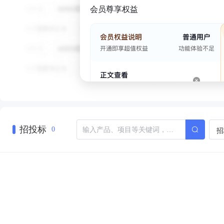
会员尊享权益
招投标
招
0