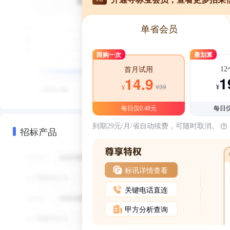
单省会员
限购一次
最划算
1
首月试用
1
14.9
¥39
¥
¥
每日仅0.48元
每日仅
到期29元/月/省自动续费，可随时取消。
招标产品
标讯详情查看
关键电话直连
甲方分析查询