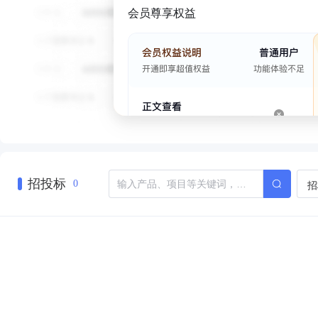
会员尊享权益
招投标
招
0