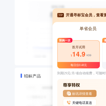
开通寻标宝会员，查看
VIP
单省会员
限购一次
首月试用
14.9
¥39
¥
每日仅0.48元
到期29元/月/省自动续费，可随
招标产品
标讯详情查看
关键电话直连