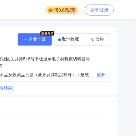
登录/注册
企业全景
取消收藏
监控
社区关井路518号平板显示电子材料模切研发与
层
一般项目：教学用模型及教具制造；教学用模型及教具销售；专业设计服务；园林绿化工程施工；工艺美术品及收藏品批发（象牙及其制品除外）；建筑材料销售；建筑装饰材料销售；机械设备销售；信息咨询服务（不含许可类信息咨询服务）；会议及展览服务（除许可业务外，可自主依法经营法律法规非禁止或限制的项目）许可项目：建设工程设计（依法须经批准的项目，经相关部门批准后方可开展经营活动，具体经营项目以相关部门批准文件或许可证件为准）
展开
价结果]