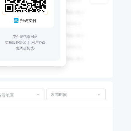
扫码支付
支付则代表同意
交易服务协议
｜
用户协议
发票获取
省份地区