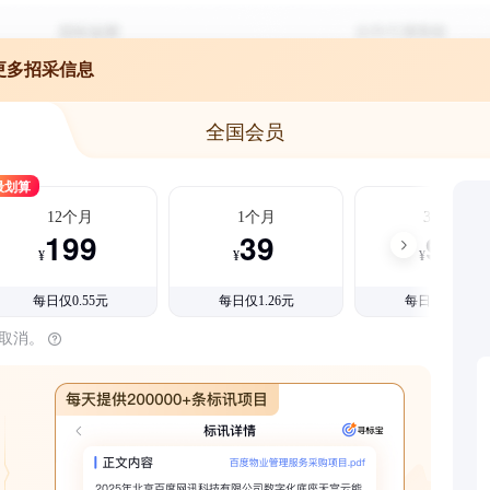
更多招采信息
全国会员
最划算
12个月
1个月
3个月
199
39
99
¥
¥
¥
每日仅0.55元
每日仅1.26元
每日仅1.08元
时取消。