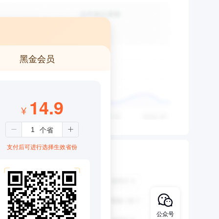
黑金会员
14.9
¥
支付后可进行选择生效省份
公众号