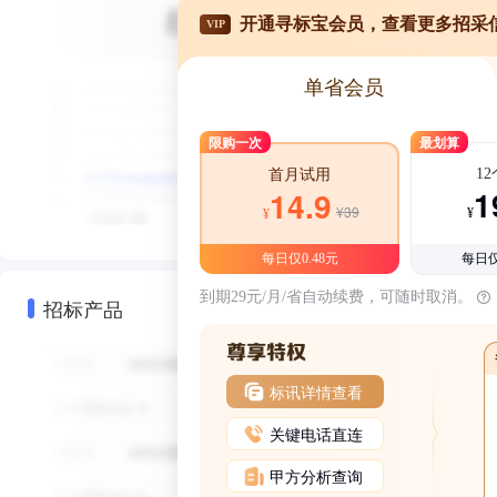
开通寻标宝会员，查看更多招采
VIP
单省会员
限购一次
最划算
1
首月试用
1
14.9
¥39
¥
¥
每日仅0.48元
每日仅
到期29元/月/省自动续费，可随时取消。
招标产品
标讯详情查看
关键电话直连
甲方分析查询