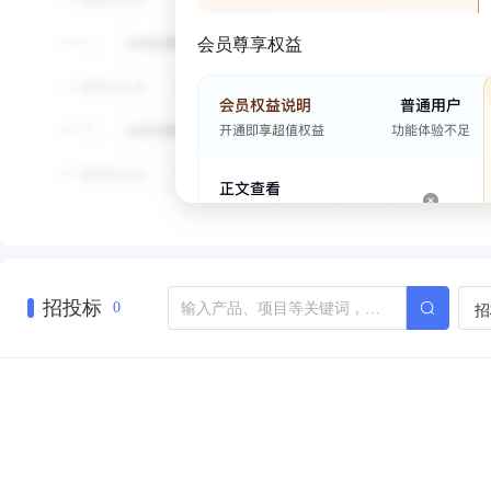
会员尊享权益
招投标
招
0