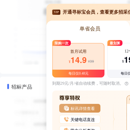
开通寻标宝会员，查看更多招采
VIP
单省会员
限购一次
最划算
1
首月试用
1
14.9
¥39
¥
¥
每日仅0.48元
每日仅
到期29元/月/省自动续费，可随时取消。
招标产品
标讯详情查看
关键电话直连