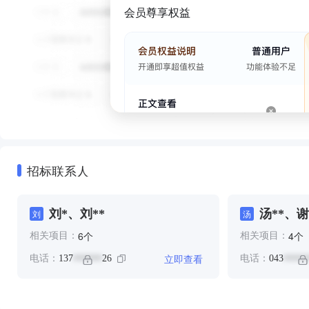
会员尊享权益
招标联系人
刘*、刘**
汤**、谢
刘
汤
个
个
6
4
相关项目：
相关项目：
立即查看
电话：
137
26
电话：
043
******
*****