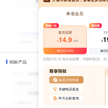
单省会员
限购一次
最划算
1
首月试用
1
14.9
¥39
¥
¥
每日仅0.48元
每日仅
到期29元/月/省自动续费，可随时取消。
招标产品
标讯详情查看
关键电话直连
甲方分析查询