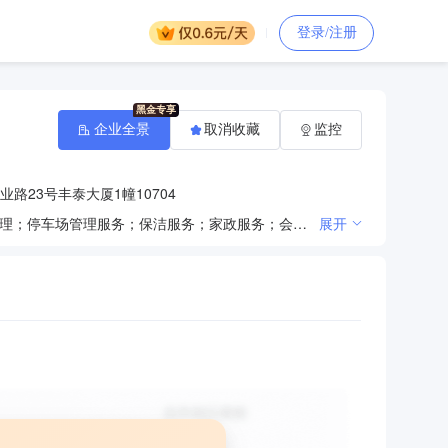
登录/注册
企业全景
取消收藏
监控
路23号丰泰大厦1幢10704
门卫、巡逻、守护、随身护卫、安全检查、区域秩序维护；安全技术防范；物业管理；酒店管理；餐饮管理；停车场管理服务；保洁服务；家政服务；会议会展服务；商务信息咨询；安全信息技术咨询；户外拓展活动策划（除高危体育项目）、训练；系统内部职（员）工培训；消防工程、安全防范工程的设计、施工及技术服务；安防设备系统、消防设备系统的维修及技术服务；警用设备（不含枪支弹药）、安保器材、交通器材、防盗报警设备、监控设备、电子产品、消防器材、劳保用品、服装、办公用品的销售。（依法须经批准的项目，经相关部门批准后方可开展经营活动）
展开