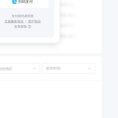
扫码支付
支付则代表同意
交易服务协议
｜
用户协议
发票获取
省份地区