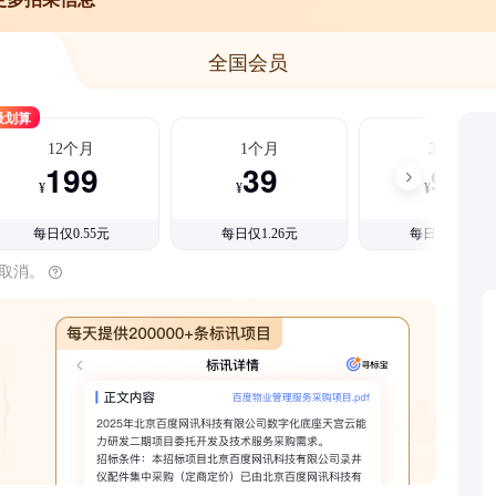
全国会员
最划算
12个月
1个月
3个月
199
39
99
¥
¥
¥
每日仅0.55元
每日仅1.26元
每日仅1.08元
时取消。