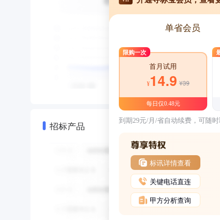
单省会员
限购一次
首月试用
14.9
¥39
¥
每日仅0.48元
到期29元/月/省自动续费，可随
招标产品
标讯详情查看
关键电话直连
甲方分析查询