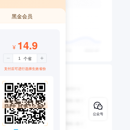
黑金会员
14.9
¥
支付后可进行选择生效省份
公众号