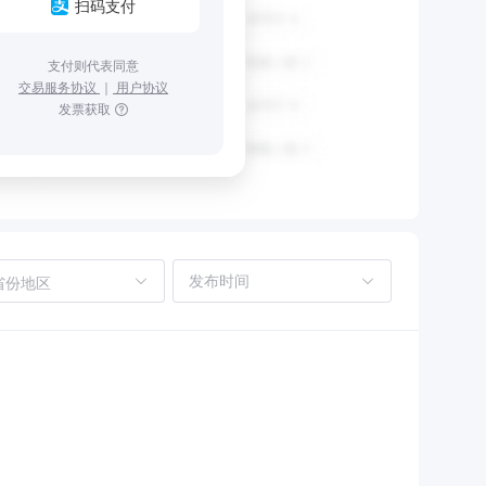
扫码支付
支付则代表同意
交易服务协议
｜
用户协议
发票获取
省份地区