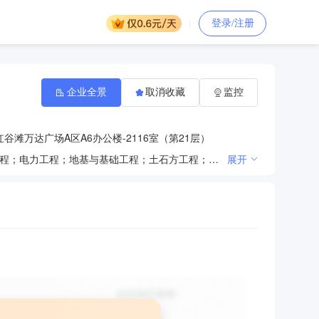
登录/注册
企业全景
取消收藏
监控
滩万达广场A区A6办公楼-2116室（第21层）
建筑劳务分包；人力装卸搬运；清洁服务；人才中介服务；票务代理；房屋建筑工程；市政工程；水利工程；电力工程；地基与基础工程；土石方工程；房屋拆除工程；园林绿化工程；钢结构工程；建筑装饰工程；环保工程；建筑安装工程；机械设备、机电设备、电力设备的安装、维修；水电安装；管道疏通服务；企业管理咨询（依法须经批准的项目,经相关部门批准后方可开展经营活动）***
展开