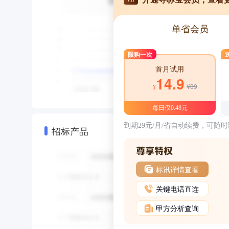
单省会员
限购一次
首月试用
14.9
¥39
¥
每日仅0.48元
到期29元/月/省自动续费，可随
招标产品
标讯详情查看
关键电话直连
甲方分析查询