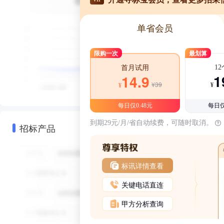
单省会员
限购一次
最划算
1
首月试用
1
14.9
¥39
¥
¥
每日仅0.48元
每日仅
到期29元/月/省自动续费，可随时取消。
招标产品
标讯详情查看
关键电话直连
甲方分析查询