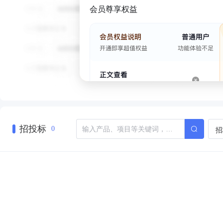
会员尊享权益
招投标
招
0