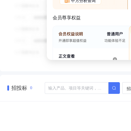
甲方分析查询
会员尊享权益
招投标
招
0