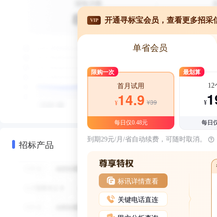
开通寻标宝会员，查看更多招采
VIP
单省会员
限购一次
最划算
1
首月试用
1
14.9
¥39
¥
¥
每日仅0.48元
每日仅
到期29元/月/省自动续费，可随时取消。
招标产品
标讯详情查看
关键电话直连