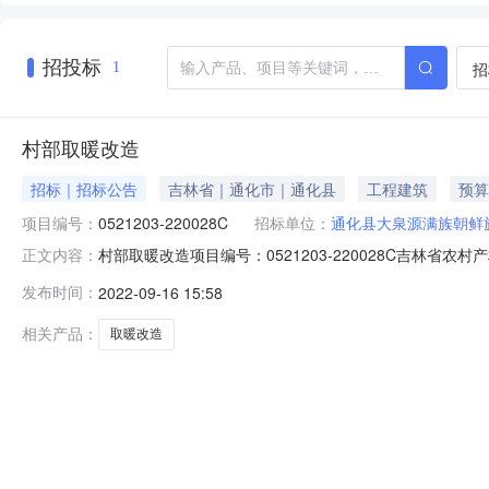
招投标
招
1
村部取暖改造
招标｜招标公告
吉林省｜通化市｜通化县
工程建筑
预算
项目编号：
0521203-220028C
招标单位：
通化县大泉源满族朝鲜
村部取暖改造项目编号：0521203-220028C吉林
正文内容：
的委托，根据《吉林省农村产权交易市场农村集体经济组
发布时间：
2022-09-16 15:58
源为：自有资金。公告内容如下：一、项目概况与采购范围
鲜族乡二道沟村1.3建设
相关产品：
取暖改造